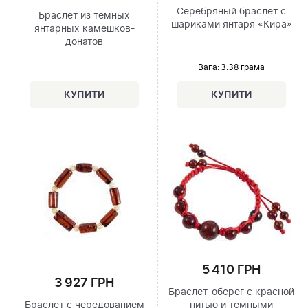
Серебряный браслет с
Браслет из темных
шариками янтаря «Кира»
янтарных камешков-
донатов
Вага: 3.38 грама
5 410 ГРН
3 927 ГРН
Браслет-оберег с красной
Браслет с чередованием
нитью и темными