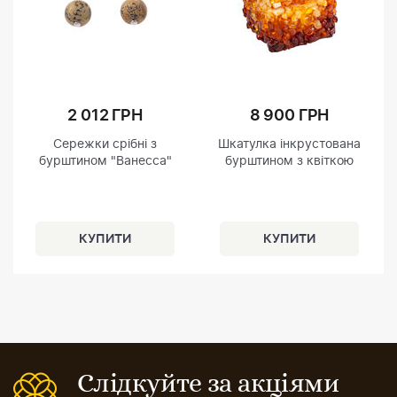
2 012 ГРН
8 900 ГРН
Сережки срібні з
Шкатулка інкрустована
бурштином "Ванесса"
бурштином з квіткою
Слідкуйте за акціями