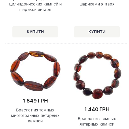
цилиндрических камней и
шариками янтаря
шариков янтаря
1 849 ГРН
1 440 ГРН
Браслет из темных
многогранных янтарных
Браслет из темных
камней
янтарных камней