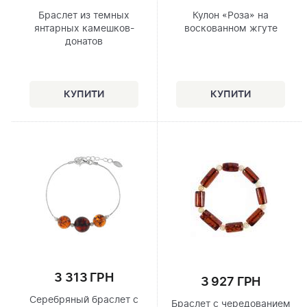
Браслет из темных
Кулон «Роза» на
янтарных камешков-
воскованном жгуте
донатов
3 313 ГРН
3 927 ГРН
Серебряный браслет с
Браслет с чередованием