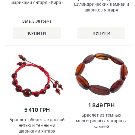
шариками янтаря «Кира»
цилиндрических камней и
шариков янтаря
Вага: 3.38 грама
1 849 ГРН
5 410 ГРН
Браслет из темных
Браслет-оберег с красной
многогранных янтарных
нитью и темными
камней
шариками янтаря