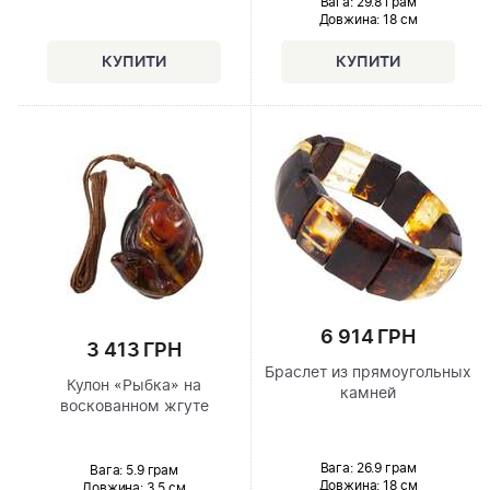
Вага: 29.8 грам
Довжина:
18 см
6 914 ГРН
3 413 ГРН
Браслет из прямоугольных
Кулон «Рыбка» на
камней
воскованном жгуте
Вага: 26.9 грам
Вага: 5.9 грам
Довжина:
18 см
Довжина:
3.5 см