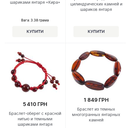
шариками янтаря «Кира»
цилиндрических камней и
шариков янтаря
Вага: 3.38 грама
1 849 ГРН
5 410 ГРН
Браслет из темных
Браслет-оберег с красной
многогранных янтарных
нитью и темными
камней
шариками янтаря