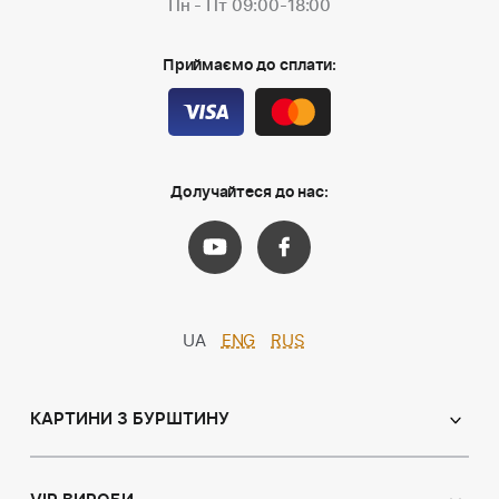
Пн - Пт 09:00-18:00
Приймаємо до сплати:
Долучайтеся до нас:
UA
ENG
RUS
КАРТИНИ З БУРШТИНУ
Православні ікони
Іменні ікони