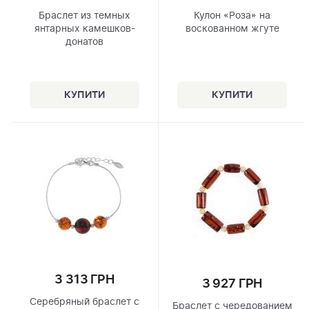
Браслет из темных
Кулон «Роза» на
янтарных камешков-
воскованном жгуте
донатов
3 313 ГРН
3 927 ГРН
Серебряный браслет с
Браслет с чередованием