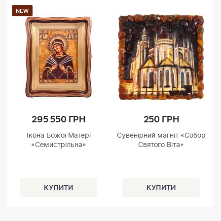
NEW
295 550 ГРН
250 ГРН
Ікона Божої Матері
Сувенірний магніт «Собор
«Семистрільна»
Святого Віта»