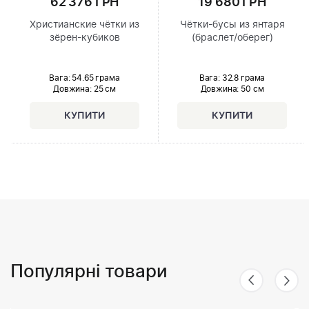
62 376 ГРН
19 680 ГРН
Христианские чётки из
Чётки-бусы из янтаря
зёрен-кубиков
(браслет/оберег)
Вага: 54.65 грама
Вага: 32.8 грама
Довжина:
25 см
Довжина:
50 см
Популярні товари