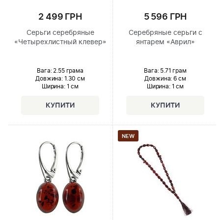
2 499 ГРН
5 596 ГРН
Серьги серебряные
Серебряные серьги с
«Четырехлистный клевер»
янтарем «Аврил»
Вага: 2.55 грама
Вага: 5.71 грам
Довжина:
1.30 см
Довжина:
6 см
Ширина
: 1 см
Ширина
: 1 см
NEW