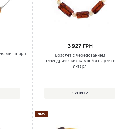
3 927 ГРН
иками янтаря
Браслет с чередованием
цилиндрических камней и шариков
янтаря
NEW