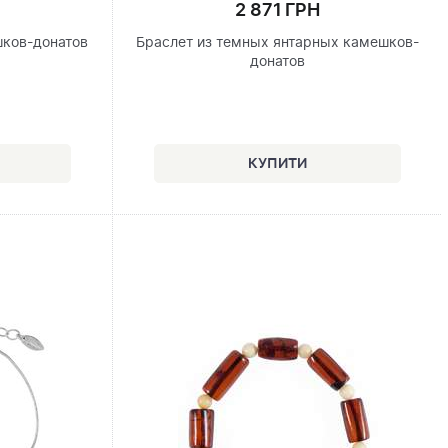
2 871 ГРН
шков-донатов
Браслет из темных янтарных камешков-
донатов