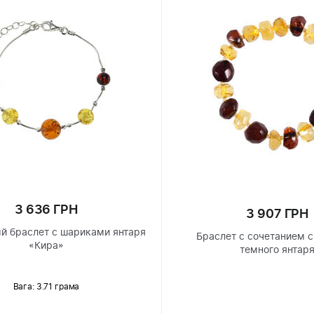
3 636 ГРН
3 907 ГРН
й браслет с шариками янтаря
Браслет с сочетанием с
«Кира»
темного янтар
Вага: 3.71 грама