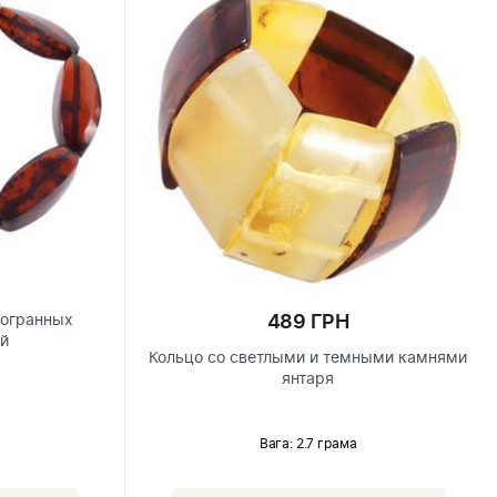
489 ГРН
гогранных
ей
Кольцо со светлыми и темными камнями
янтаря
Вага: 2.7 грама