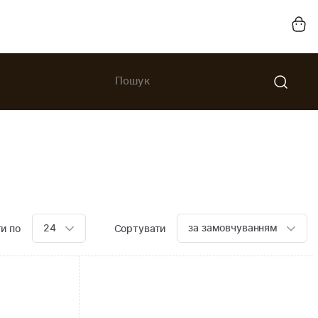
24
за замовчуванням
и по
Сортувати