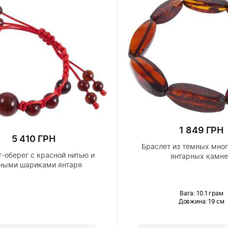
1 849 ГРН
5 410 ГРН
Браслет из темных мно
-оберег с красной нитью и
янтарных камн
ными шариками янтаря
Вага: 10.1 грам
Довжина:
19 см