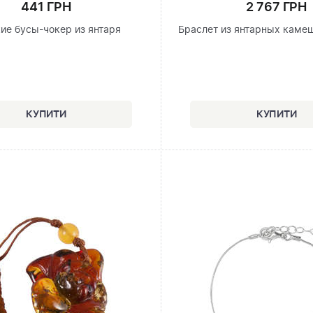
441 ГРН
2 767 ГРН
ие бусы-чокер из янтаря
Браслет из янтарных каме