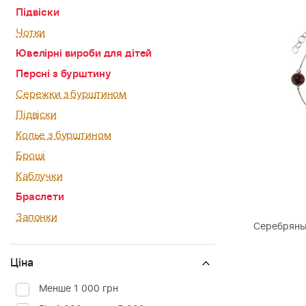
Підвіски
Чотки
Ювелірні вироби для дітей
Персні з бурштину
Сережки з бурштином
Підвіски
Колье з бурштином
Броші
Каблучки
Браслети
Запонки
Серебряны
Ціна
Менше 1 000 грн