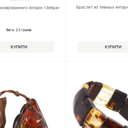
Браслет из темных янтар
полированного янтаря «Зебра»
Вага: 2.3 грама