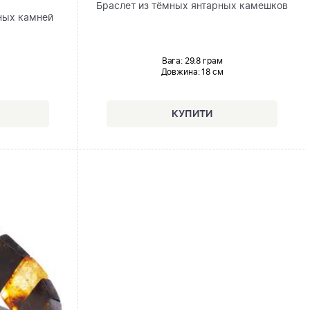
Браслет из тёмных янтарных камешков
ных камней
Вага: 29.8 грам
Довжина:
18 см