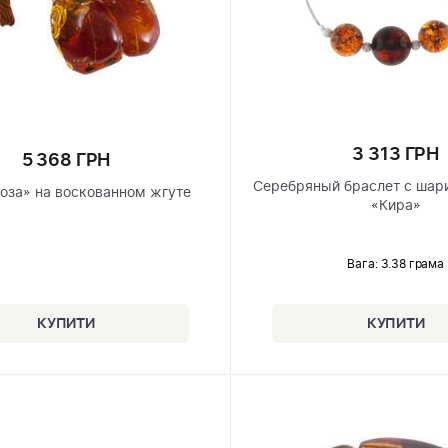
3 313 ГРН
5 368 ГРН
Серебряный браслет с шар
Роза» на воскованном жгуте
«Кира»
Вага: 3.38 грама