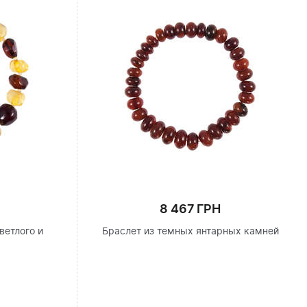
8 467 ГРН
ветлого и
Браслет из темных янтарных камней
я