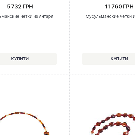
5 732 ГРН
11 760 ГРН
ьманские чётки из янтаря
Мусульманские чётки и