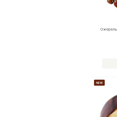
Ожерель
NEW