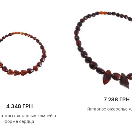
7 288 ГРН
4 348 ГРН
Янтарное ожерелье «
 темных янтарных камней в
форме сердца