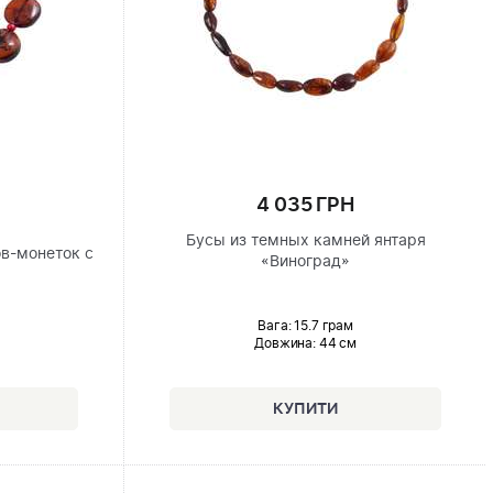
4 035 ГРН
Бусы из темных камней янтаря
в-монеток с
«Виноград»
Вага: 15.7 грам
Довжина:
44 см