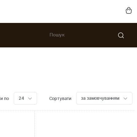
24
за замовчуванням
и по
Сортувати