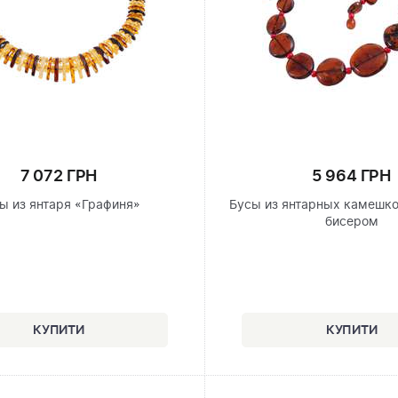
7 072 ГРН
5 964 ГРН
ы из янтаря «Графиня»
Бусы из янтарных камешко
бисером