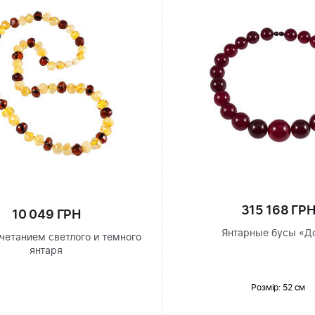
315 168 ГР
10 049 ГРН
Янтарные бусы «Д
четанием светлого и темного
янтаря
Розмір
: 52 см