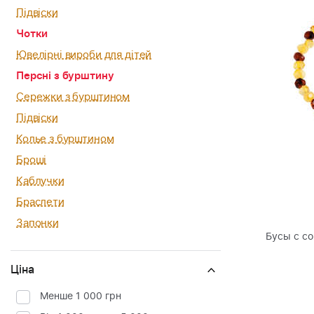
Підвіски
Чотки
Ювелірні вироби для дітей
Персні з бурштину
Сережки з бурштином
Підвіски
Колье з бурштином
Броші
Каблучки
Браслети
Запонки
Бусы с со
Ціна
Менше 1 000 грн