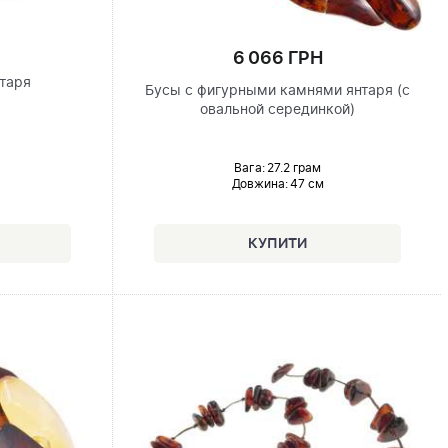
6 066 ГРН
нтаря
Бусы с фигурными камнями янтаря (с
овальной серединкой)
Вага: 27.2 грам
Довжина:
47 см