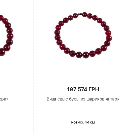
Н
197 574 ГРН
ора»
Вишневые бусы из шариков янтаря
Розмір
: 44 см