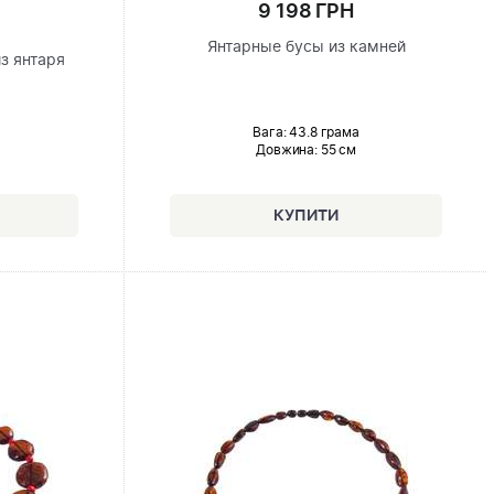
9 198 ГРН
Янтарные бусы из камней
з янтаря
Вага: 43.8 грама
Довжина:
55 см