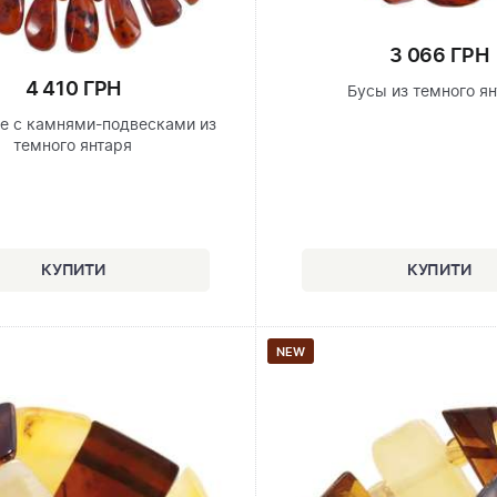
3 066 ГРН
4 410 ГРН
Бусы из темного я
е с камнями-подвесками из
темного янтаря
NEW