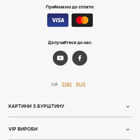
Приймаємо до сплати:
Долучайтеся до нас:
UA
ENG
RUS
КАРТИНИ З БУРШТИНУ
Православні ікони
Іменні ікони
VIP ВИРОБИ
Католицькі ікони