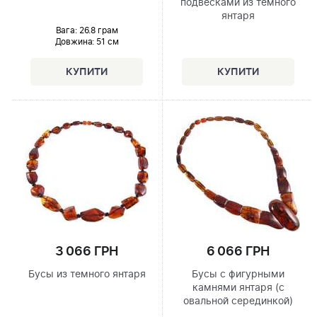
подвесками из темного
янтаря
Вага: 26.8 грам
Довжина:
51 см
6 066 ГРН
3 066 ГРН
Бусы с фигурными
Бусы из темного янтаря
камнями янтаря (с
овальной серединкой)