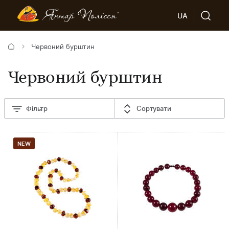
UA
Червоний бурштин
Червоний бурштин
Фільтр
Сортувати
NEW