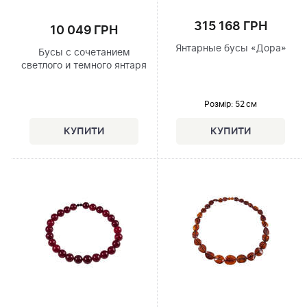
315 168 ГРН
10 049 ГРН
Янтарные бусы «Дора»
Бусы с сочетанием
светлого и темного янтаря
Розмір
: 52 см