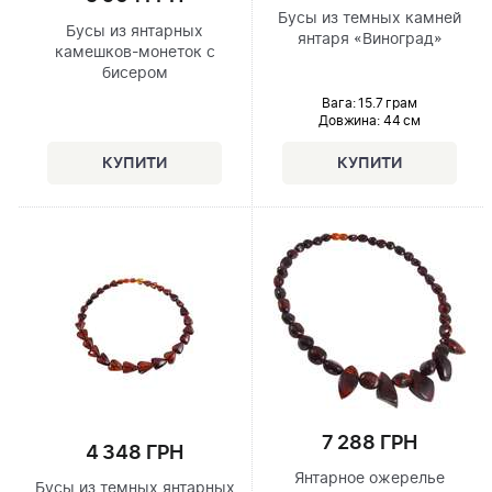
Бусы из темных камней
Бусы из янтарных
янтаря «Виноград»
камешков-монеток с
бисером
Вага: 15.7 грам
Довжина:
44 см
7 288 ГРН
4 348 ГРН
Янтарное ожерелье
Бусы из темных янтарных