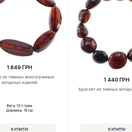
1 849 ГРН
т из темных многогранных
1 440 ГРН
янтарных камней
Браслет из темных янтар
Вага: 10.1 грам
Довжина:
19 см