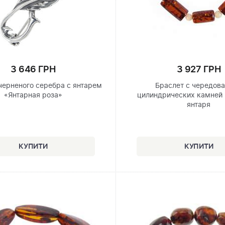
3 646 ГРН
3 927 ГРН
черненого серебра с янтарем
Браслет с чередов
«Янтарная роза»
цилиндрических камней 
янтаря