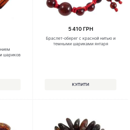
5 410 ГРН
Браслет-оберег с красной нитью и
темными шариками янтаря
анием
и шариков