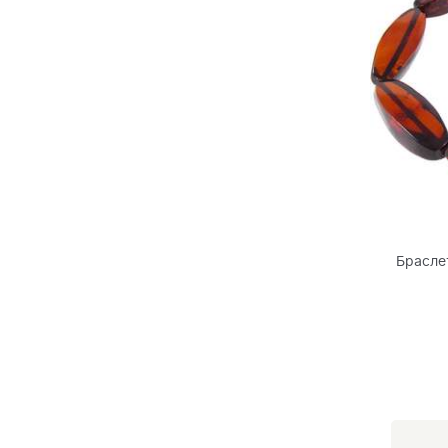
Брасле