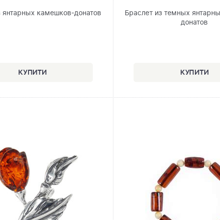
з янтарных камешков-донатов
Браслет из темных янтарн
донатов