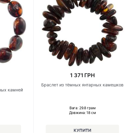
1 371 ГРН
Браслет из тёмных янтарных камешков
ных камней
Вага: 29.8 грам
Довжина:
18 см