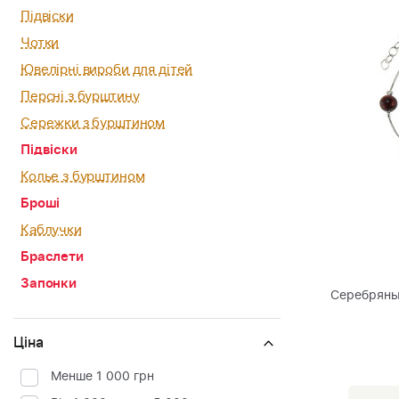
Підвіски
Чотки
Ювелірні вироби для дітей
Персні з бурштину
Сережки з бурштином
Підвіски
Колье з бурштином
Броші
Каблучки
Браслети
Запонки
Серебряны
Ціна
Менше 1 000 грн