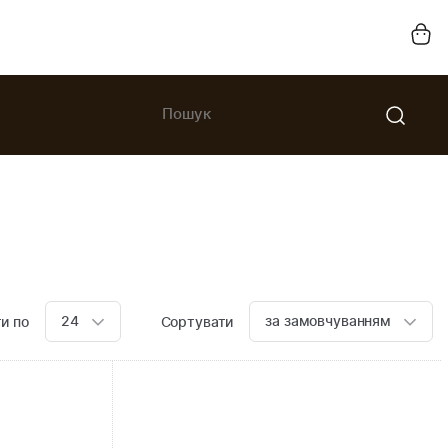
24
за замовчуванням
и по
Сортувати