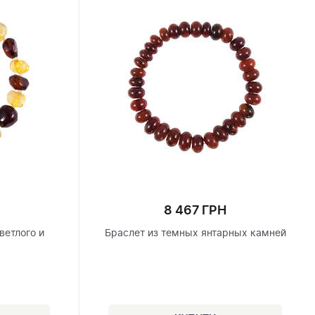
8 467 ГРН
ветлого и
Браслет из темных янтарных камней
я