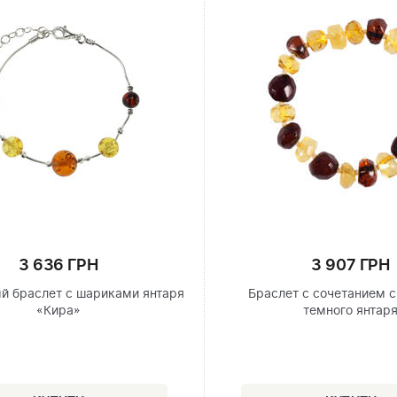
3 636 ГРН
3 907 ГРН
й браслет с шариками янтаря
Браслет с сочетанием с
«Кира»
темного янтар