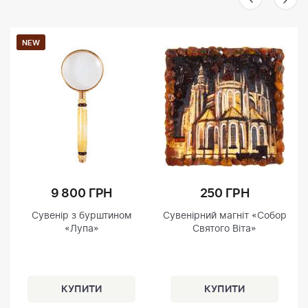
NEW
9 800 ГРН
250 ГРН
Сувенір з бурштином
Сувенірний магніт «Собор
«Лупа»
Святого Віта»