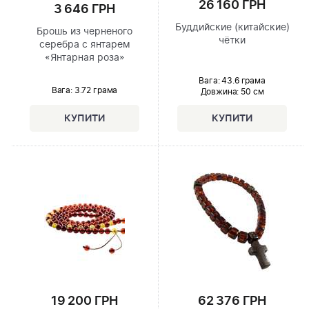
26 160 ГРН
3 646 ГРН
Буддийские (китайские)
Брошь из черненого
чётки
серебра с янтарем
«Янтарная роза»
Вага: 43.6 грама
Вага: 3.72 грама
Довжина:
50 см
19 200 ГРН
62 376 ГРН