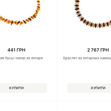
441 ГРН
2 767 ГРН
ие бусы-чокер из янтаря
Браслет из янтарных каме