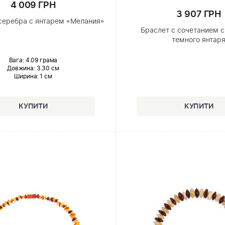
4 009 ГРН
3 907 ГРН
 серебра с янтарем «Мелания»
Браслет с сочетанием с
темного янтар
Вага: 4.09 грама
Довжина:
3.30 см
Ширина
: 1 см