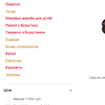
Підвіски
Чотки
Ювелірні вироби для дітей
Персні з бурштину
Сережки з бурштином
Підвіски
Колье з бурштином
Броші
Каблучки
Браслети
Запонки
Серьги с
Ціна
Менше 1 000 грн