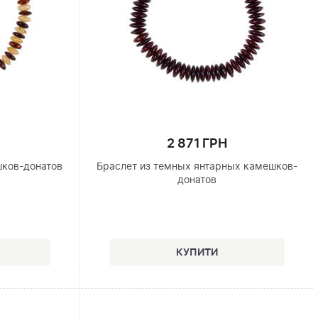
2 871 ГРН
шков-донатов
Браслет из темных янтарных камешков-
донатов