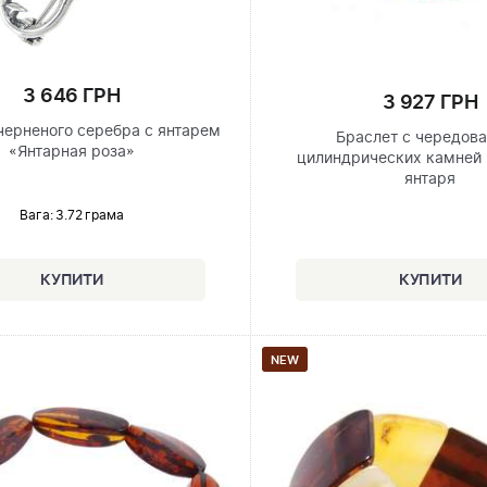
3 646 ГРН
3 927 ГРН
черненого серебра с янтарем
Браслет с чередов
«Янтарная роза»
цилиндрических камней 
янтаря
Вага: 3.72 грама
NEW