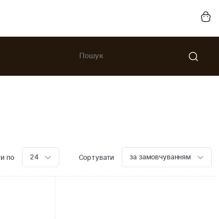
24
за замовчуванням
и по
Сортувати