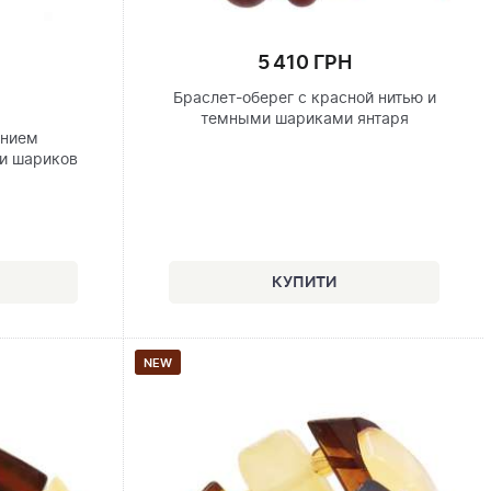
5 410 ГРН
Браслет-оберег с красной нитью и
темными шариками янтаря
анием
и шариков
NEW