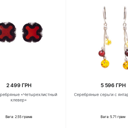
2 499 ГРН
5 596 ГРН
еребряные «Четырехлистный
Серебряные серьги с янта
клевер»
Вага: 2.55 грама
Вага: 5.71 грам