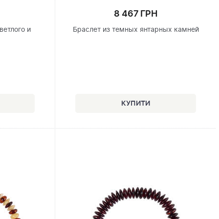
8 467 ГРН
ветлого и
Браслет из темных янтарных камней
я