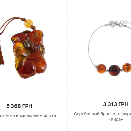
3 313 ГРН
5 368 ГРН
Серебряный браслет с шар
Роза» на воскованном жгуте
«Кира»