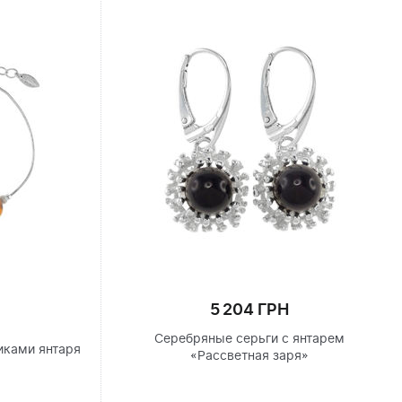
5 204 ГРН
Серебряные серьги с янтарем
иками янтаря
«Рассветная заря»