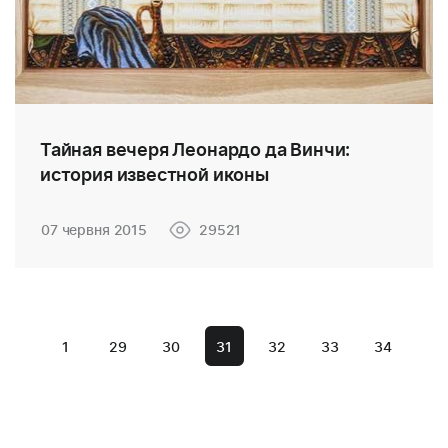
Тайная вечеря Леонардо да Винчи:
история известной иконы
07 червня 2015
29521
1
29
30
31
32
33
34