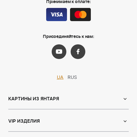
Принимаем к оплате:
Присоединяйтесь к нам:
UA
RUS
КАРТИНЫ ИЗ ЯНТАРЯ
Православные иконы
Именные иконы
VIP ИЗДЕЛИЯ
Католические иконы
Сувениры