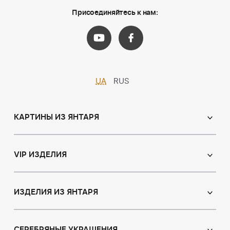
Присоединяйтесь к нам:
UA
RUS
КАРТИНЫ ИЗ ЯНТАРЯ
Православные иконы
Именные иконы
VIP ИЗДЕЛИЯ
Католические иконы
Сувениры
Панно
Иконы из пластин
ИЗДЕЛИЯ ИЗ ЯНТАРЯ
Портрет
Лампы
Янтарные бусы
Пейзаж
Браслеты
СЕРЕБРЯНЫЕ УКРАШЕНИЯ