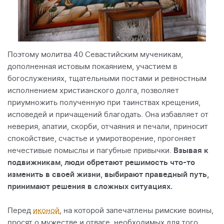
Поэтому молитва 40 Севастийским мученикам,
дополненная истовым покаянием, участием в
богослужениях, тщательными постами и ревностным
исполнением христианского долга, позволяет
приумножить полученную при таинствах крещения,
исповедей и причащений благодать. Она избавляет от
неверия, апатии, скорби, отчаяния и печали, приносит
спокойствие, счастье и умиротворение, прогоняет
нечестивые помыслы и пагубные привычки.
Взывая к
подвижникам, люди обретают решимость что-то
изменить в своей жизни, выбирают праведный путь,
принимают решения в сложных ситуациях.
Перед
иконой
, на которой запечатлены римские воины,
просят о мужестве и отваге, необходимых для того,