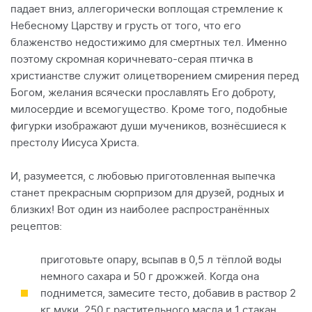
падает вниз, аллегорически воплощая стремление к
Небесному Царству и грусть от того, что его
блаженство недостижимо для смертных тел. Именно
поэтому скромная коричневато-серая птичка в
христианстве служит олицетворением смирения перед
Богом, желания всячески прославлять Его доброту,
милосердие и всемогущество. Кроме того, подобные
фигурки изображают души мучеников, вознёсшиеся к
престолу Иисуса Христа.
И, разумеется, с любовью приготовленная выпечка
станет прекрасным сюрпризом для друзей, родных и
близких! Вот один из наиболее распространённых
рецептов:
приготовьте опару, всыпав в 0,5 л тёплой воды
немного сахара и 50 г дрожжей. Когда она
поднимется, замесите тесто, добавив в раствор 2
кг муки, 250 г растительного масла и 1 стакан