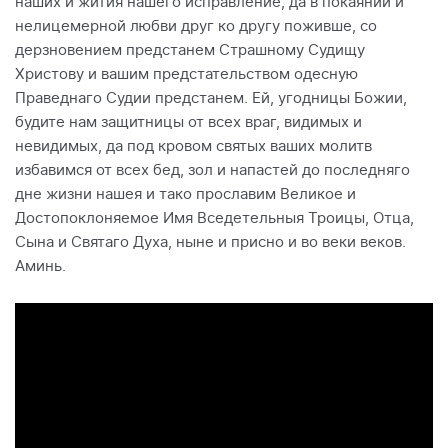
наших и жития нашего исправление, да в покаянии и
нелицемерной любви друг ко другу поживше, со
дерзновением предстанем Страшному Судищу
Христову и вашим предстательством одесную
Праведнаго Судии предстанем. Ей, угодницы Божии,
будите нам защитницы от всех враг, видимых и
невидимых, да под кровом святых ваших молитв
избавимся от всех бед, зол и напастей до последняго
дне жизни нашея и тако прославим Великое и
Достопоклоняемое Имя Вседетельныя Троицы, Отца,
Сына и Святаго Духа, ныне и присно и во веки веков.
Аминь.