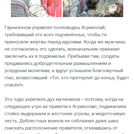
Гарнизоном управлял полководец Агриколай,
требовавший ото всех подчинённых, чтобы те
приносили жертвы перед идолами. Когда же мужчины
не согласились это сделать, военачальник приказал
заключить их в подземелье. Пребывая там, солдаты
предавались добродетельным размышлениям и
усердным молитвам, и вдруг услышали благозвучный
глас, возвестивший: «Тот, кто претерпит до конца, будет
спасён!».
Это чудо укрепило дух мучеников – поэтому, когда на
следующее утро их привели к Агриколаю, подвижники
стойко выдержали и жестокие угрозы, и медоточивую
лесть. Доблестных воинов не соблазнил даже шанс
снискать расположение правителя, отказавшись от