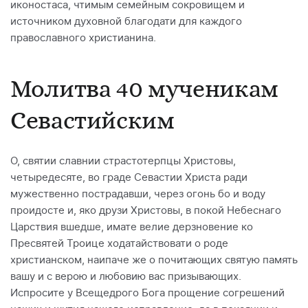
иконостаса, чтимым семейным сокровищем и
источником духовной благодати для каждого
православного христианина.
Молитва 40 мученикам
Севастийским
О, святии славнии страстотерпцы Христовы,
четыредесяте, во граде Севастии Христа ради
мужественно пострадавши, через огонь бо и воду
проидосте и, яко друзи Христовы, в покой Небеснаго
Царствия вшедше, имате велие дерзновение ко
Пресвятей Троице ходатайствовати о роде
христианском, наипаче же о почитающих святую память
вашу и с верою и любовию вас призывающих.
Испросите у Всещедрого Бога прощение согрешений