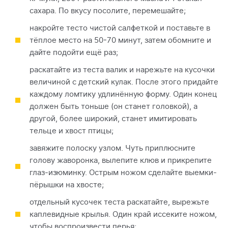
сахара. По вкусу посолите, перемешайте;
накройте тесто чистой салфеткой и поставьте в
тёплое место на 50-70 минут, затем обомните и
дайте подойти ещё раз;
раскатайте из теста валик и нарежьте на кусочки
величиной с детский кулак. После этого придайте
каждому ломтику удлинённую форму. Один конец
должен быть тоньше (он станет головкой), а
другой, более широкий, станет имитировать
тельце и хвост птицы;
завяжите полоску узлом. Чуть приплюсните
голову жаворонка, вылепите клюв и прикрепите
глаз-изюминку. Острым ножом сделайте выемки-
пёрышки на хвосте;
отдельный кусочек теста раскатайте, вырежьте
каплевидные крылья. Один край иссеките ножом,
чтобы воспроизвести перья;