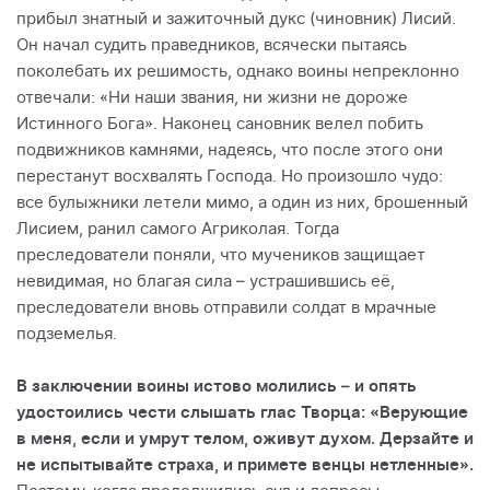
прибыл знатный и зажиточный дукс (чиновник) Лисий.
Он начал судить праведников, всячески пытаясь
поколебать их решимость, однако воины непреклонно
отвечали: «Ни наши звания, ни жизни не дороже
Истинного Бога». Наконец сановник велел побить
подвижников камнями, надеясь, что после этого они
перестанут восхвалять Господа. Но произошло чудо:
все булыжники летели мимо, а один из них, брошенный
Лисием, ранил самого Агриколая. Тогда
преследователи поняли, что мучеников защищает
невидимая, но благая сила – устрашившись её,
преследователи вновь отправили солдат в мрачные
подземелья.
В заключении воины истово молились – и опять
удостоились чести слышать глас Творца: «Верующие
в меня, если и умрут телом, оживут духом. Дерзайте и
не испытывайте страха, и примете венцы нетленные».