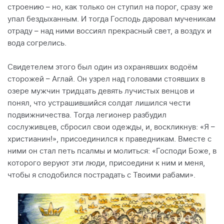
строению – но, как только он ступил на порог, сразу же
упал бездыханным. И тогда Господь даровал мученикам
отраду – над ними воссиял прекрасный свет, а воздух и
вода согрелись.
Свидетелем этого был один из охранявших водоём
сторожей – Аглай. Он узрел над головами стоявших в
озере мужчин тридцать девять лучистых венцов и
понял, что устрашившийся солдат лишился чести
подвижничества. Тогда легионер разбудил
сослуживцев, сбросил свои одежды, и, воскликнув: «Я –
христианин!», присоединился к праведникам. Вместе с
ними он стал петь псалмы и молиться: «Господи Боже, в
которого веруют эти люди, присоедини к ним и меня,
чтобы я сподобился пострадать с Твоими рабами».