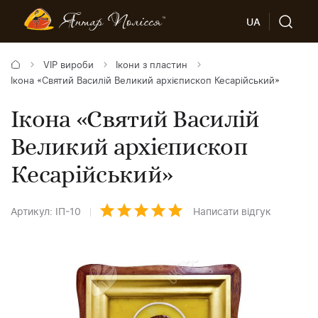
UA
VIP вироби
Ікони з пластин
Ікона «Святий Василій Великий архієпископ Кесарійський»
Ікона «Святий Василій
Великий архієпископ
Кесарійський»
Артикул: ІП-10
Написати відгук