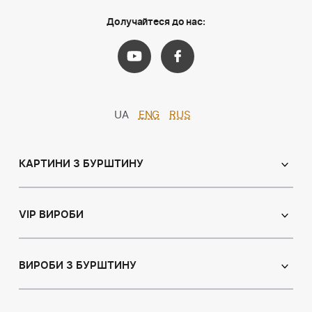
Долучайтеся до нас:
UA
ENG
RUS
КАРТИНИ З БУРШТИНУ
Православні ікони
Іменні ікони
VIP ВИРОБИ
Католицькі ікони
Сувеніри
Панно
Ікони з пластин
ВИРОБИ З БУРШТИНУ
Портрет
Лампи
Намисто з бурштину
Пейзаж