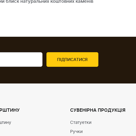
ий блиск натуральних коштовних каменів
УРШТИНУ
СУВЕНІРНА ПРОДУКЦІЯ
штину
Статуетки
Ручки