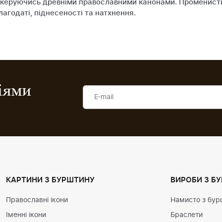
в, керуючись древніми православними канонами. Променист
лагодаті, піднесеності та натхнення.
ціями
КАРТИНИ З БУРШТИНУ
ВИРОБИ З Б
Православні ікони
Намисто з бур
Іменні ікони
Браслети