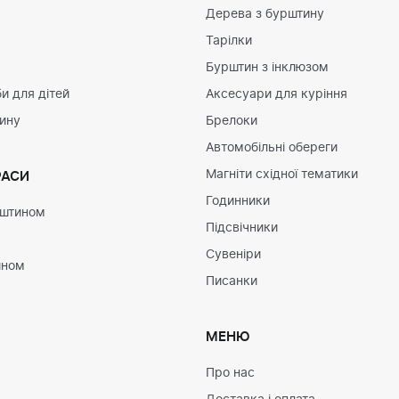
Дерева з бурштину
Тарілки
Бурштин з інклюзом
и для дітей
Аксесуари для куріння
тину
Брелоки
Автомобільні обереги
Магніти східної тематики
РАСИ
Годинники
рштином
Підсвічники
Сувеніри
ином
Писанки
МЕНЮ
Про нас