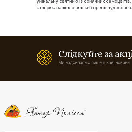
унікальну святиню із сонячних самоцвіті
створює навколо реліквії ореол чудесної б
Слідкуйте за ак
Ми надсилаємо лише цікаві новини