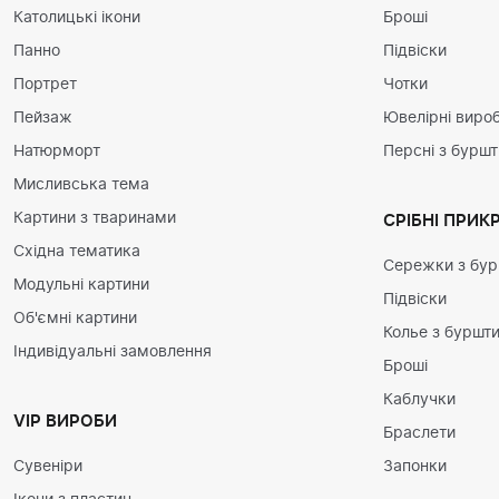
Католицькі ікони
Броші
Панно
Підвіски
Портрет
Чотки
Пейзаж
Ювелірні вироб
Натюрморт
Персні з бурш
Мисливська тема
Картини з тваринами
СРІБНІ ПРИК
Східна тематика
Сережки з бу
Модульні картини
Підвіски
Об'ємні картини
Колье з буршт
Індивідуальні замовлення
Броші
Каблучки
VIP ВИРОБИ
Браслети
Сувеніри
Запонки