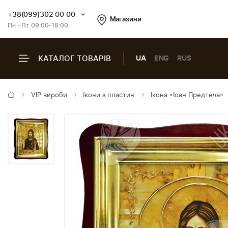
+38(099)302 00 00
Магазини
Пн - Пт 09:00-18:00
КАТАЛОГ ТОВАРІВ
UA
ENG
RUS
VIP вироби
Ікони з пластин
Ікона «Іоан Предтеча»