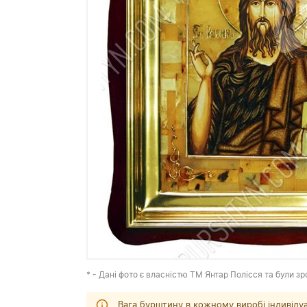
* - Дані фото є власністю ТМ Янтар Полісся та були зр
Вага бурштину в кожному виробі індивіду