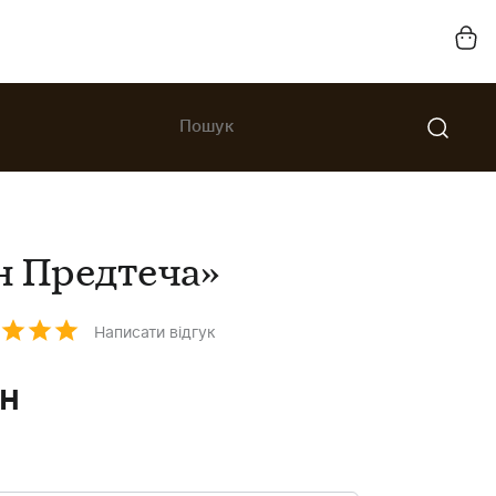
ан Предтеча»
Написати відгук
н