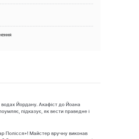
нення
в водах Йордану. Акафіст до Йоана
поумляє, підказує, як вести праведне і
ар Полісся»! Майстер вручну виконав