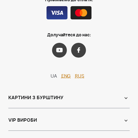
Приймаємо до сплати:
Долучайтеся до нас:
UA
ENG
RUS
КАРТИНИ З БУРШТИНУ
Православні ікони
Іменні ікони
VIP ВИРОБИ
Католицькі ікони
Сувеніри