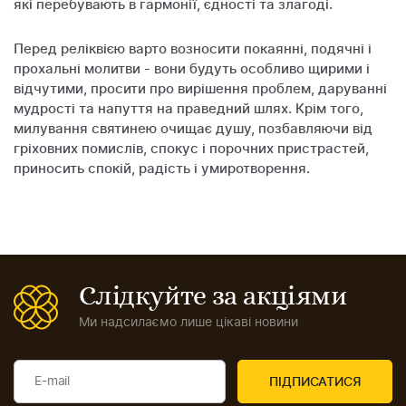
які перебувають в гармонії, єдності та злагоді.
Перед реліквією варто возносити покаянні, подячні і
прохальні молитви - вони будуть особливо щирими і
відчутими, просити про вирішення проблем, даруванні
мудрості та напуття на праведний шлях. Крім того,
милування святинею очищає душу, позбавляючи від
гріховних помислів, спокус і порочних пристрастей,
приносить спокій, радість і умиротворення.
Слідкуйте за акціями
Ми надсилаємо лише цікаві новини