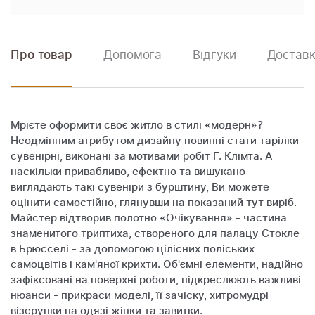
Про товар
Допомога
Відгуки
Доставк
Мрієте оформити своє житло в стилі «модерн»?
Неодмінним атрибутом дизайну повинні стати тарілки
сувенірні, виконані за мотивами робіт Г. Клімта. А
наскільки привабливо, ефектно та вишукано
виглядають такі сувеніри з бурштину, Ви можете
оцінити самостійно, глянувши на показаний тут виріб.
Майстер відтворив полотно «Очікування» - частина
знаменитого триптиха, створеного для палацу Стокле
в Брюсселі - за допомогою цілісних поліських
самоцвітів і кам'яної крихти. Об'ємні елементи, надійно
зафіксовані на поверхні роботи, підкреслюють важливі
нюанси - прикраси моделі, її зачіску, хитромудрі
візерунки на одязі жінки та завитки.