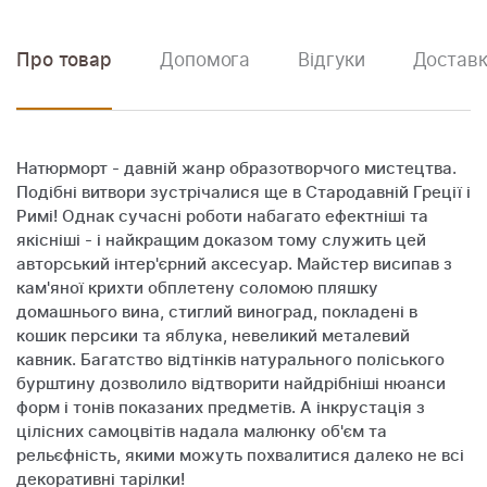
Про товар
Допомога
Відгуки
Доставк
Натюрморт - давній жанр образотворчого мистецтва.
Подібні витвори зустрічалися ще в Стародавній Греції і
Римі! Однак сучасні роботи набагато ефектніші та
якісніші - і найкращим доказом тому служить цей
авторський інтер'єрний аксесуар. Майстер висипав з
кам'яної крихти обплетену соломою пляшку
домашнього вина, стиглий виноград, покладені в
кошик персики та яблука, невеликий металевий
кавник. Багатство відтінків натурального поліського
бурштину дозволило відтворити найдрібніші нюанси
форм і тонів показаних предметів. А інкрустація з
цілісних самоцвітів надала малюнку об'єм та
рельєфність, якими можуть похвалитися далеко не всі
декоративні тарілки!