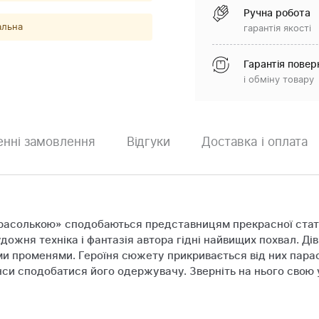
Ручна робота
альна
гарантія якості
Гарантія повер
і обміну товару
нні замовлення
Відгуки
Доставка і оплата
 парасолькою» сподобаються представницям прекрасної стат
ожня техніка і фантазія автора гідні найвищих похвал. Дів
и променями. Героїня сюжету прикривається від них парас
си сподобатися його одержувачу. Зверніть на нього свою у