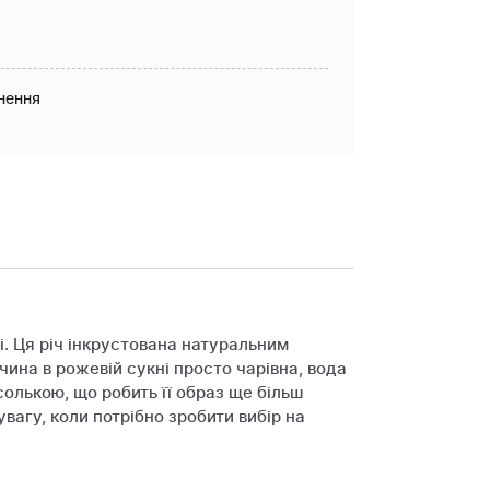
нення
і. Ця річ інкрустована натуральним
чина в рожевій сукні просто чарівна, вода
олькою, що робить її образ ще більш
вагу, коли потрібно зробити вибір на