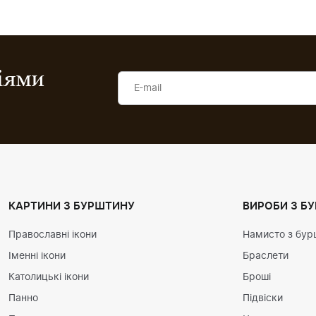
ціями
КАРТИНИ З БУРШТИНУ
ВИРОБИ З Б
Православні ікони
Намисто з бур
Іменні ікони
Браслети
Католицькі ікони
Броші
Панно
Підвіски