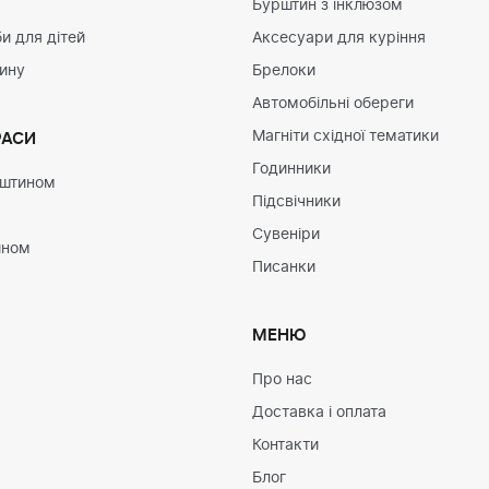
Бурштин з інклюзом
и для дітей
Аксесуари для куріння
тину
Брелоки
Автомобільні обереги
Магніти східної тематики
РАСИ
Годинники
рштином
Підсвічники
Сувеніри
ином
Писанки
МЕНЮ
Про нас
Доставка і оплата
Контакти
Блог