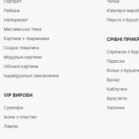
Портрет
Чотки
Пейзаж
Ювелірні вироб
Натюрморт
Персні з бурш
Мисливська тема
Картини з тваринами
СРІБНІ ПРИК
Східна тематика
Сережки з бу
Модульні картини
Підвіски
Об'ємні картини
Колье з буршт
Індивідуальні замовлення
Броші
Каблучки
VIP ВИРОБИ
Браслети
Сувеніри
Запонки
Ікони з пластин
Лампи