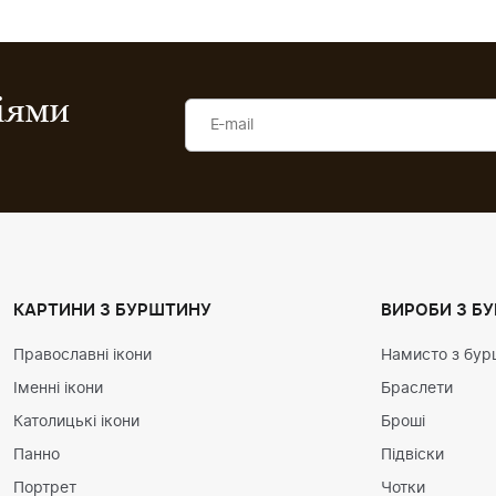
ціями
КАРТИНИ З БУРШТИНУ
ВИРОБИ З Б
Православні ікони
Намисто з бур
Іменні ікони
Браслети
Католицькі ікони
Броші
Панно
Підвіски
Портрет
Чотки