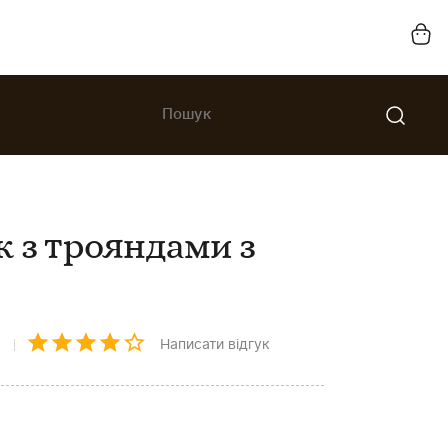
к з трояндами з
1
Написати відгук