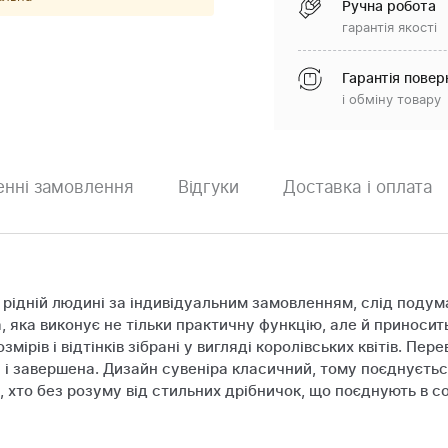
Ручна робота
гарантія якості
Гарантія повер
і обміну товару
нні замовлення
Відгуки
Доставка і оплата
ідній людині за індивідуальним замовленням, слід подумат
, яка виконує не тільки практичну функцію, але й приноси
змірів і відтінків зібрані у вигляді королівських квітів. П
і завершена. Дизайн сувеніра класичний, тому поєднується
то без розуму від стильних дрібничок, що поєднують в собі