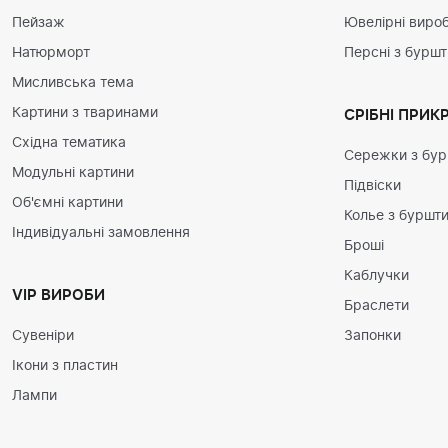
Пейзаж
Ювелірні вироб
Натюрморт
Персні з бурш
Мисливська тема
Картини з тваринами
СРІБНІ ПРИК
Східна тематика
Сережки з бу
Модульні картини
Підвіски
Об'ємні картини
Колье з буршт
Індивідуальні замовлення
Броші
Каблучки
VIP ВИРОБИ
Браслети
Сувеніри
Запонки
Ікони з пластин
Лампи