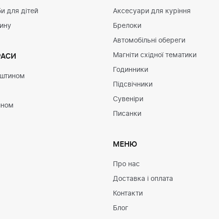
и для дітей
Аксесуари для куріння
тину
Брелоки
Автомобільні обереги
Магніти східної тематики
РАСИ
Годинники
рштином
Підсвічники
Сувеніри
ином
Писанки
МЕНЮ
Про нас
Доставка і оплата
Контакти
Блог