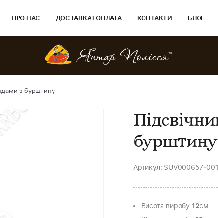
ПРО НАС
ДОСТАВКА І ОПЛАТА
КОНТАКТИ
БЛОГ
яндами з бурштину
Підсвічни
бурштину
Артикул: SUV000657-00
Висота виробу
:
12
см