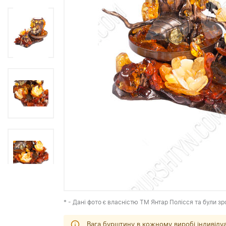
* - Дані фото є власністю ТМ Янтар Полісся та були зр
Вага бурштину в кожному виробі індивіду