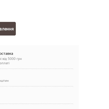
овлення
оставка
і від 5000 грн
оплаті
рштин