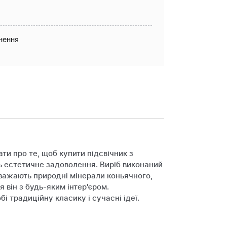
нення
и про те, щоб купити підсвічник з
ть естетичне задоволення. Виріб виконаний
ереважають природні мінерали коньячного,
 він з будь-яким інтер'єром.
 традиційну класику і сучасні ідеї.