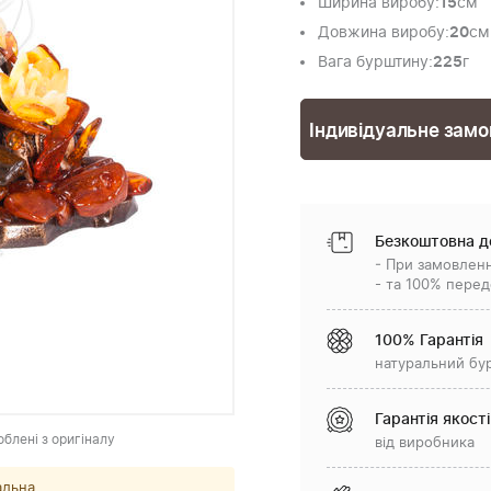
Ширина виробу
:
15
см
Довжина виробу
:
20
см
Вага бурштину
:
225
г
Індивідуальне зам
Безкоштовна д
- При замовленн
- та 100% перед
100% Гарантія
натуральний бу
Гарантія якості
облені з оригіналу
від виробника
альна