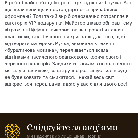
В роботі найнеобхідніші речі - це годинник і ручка. Але
що, коли вони ще й нестандартно та привабливо
оформлені? Тоді такий виріб однозначно потрапляє в
категорію VIP подарунки! Майстер цікаво обіграв тему
вітражів «Тіффані», використавши в роботі як скляні
пластинки, так і бурштинові кристали для того, щоб
відтворити материки. Ручка, виконана в техніці
«бурштинова мозаїка», переливається всіма
відтінками насиченого оранжевого, коричневого і
червоного кольорів. Завдяки вставкам з позолоченого
металу з насічкою, вона зручно розташується в руці,
не буде ковзати та смикатися. І нехай весь світ
відкриється перед вами, адже у вас є для цього все!
Слідкуйте за акціями
Ми надсилаємо лише цікаві новини