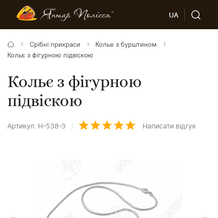
UA
Срібні прикраси
Колье з бурштином
Кольє з фігурною підвіскою
Кольє з фігурною
підвіскою
Артикул: Н-538-З
Написати відгук