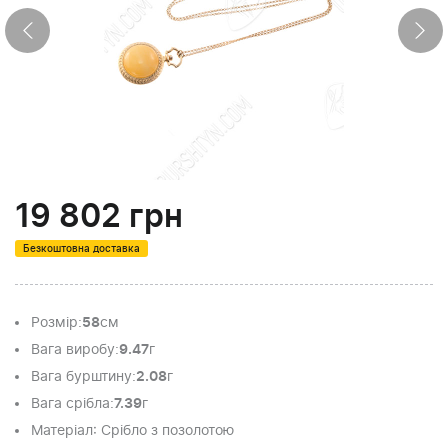
19 802
грн
Безкоштовна доставка
Розмір
:
58
см
Вага виробу
:
9.47
г
Вага бурштину
:
2.08
г
Вага срібла
:
7.39
г
Матеріал
: Срібло з позолотою