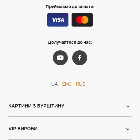
Приймаємо до сплати:
Долучайтеся до нас:
UA
ENG
RUS
КАРТИНИ З БУРШТИНУ
Православні ікони
Іменні ікони
VIP ВИРОБИ
Католицькі ікони