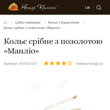
UA
Срібні прикраси
Колье з бурштином
Кольє срібне з позолотою «Манліо»
Кольє срібне з позолотою
«Манліо»
Артикул: KS102-001
Написати відгук