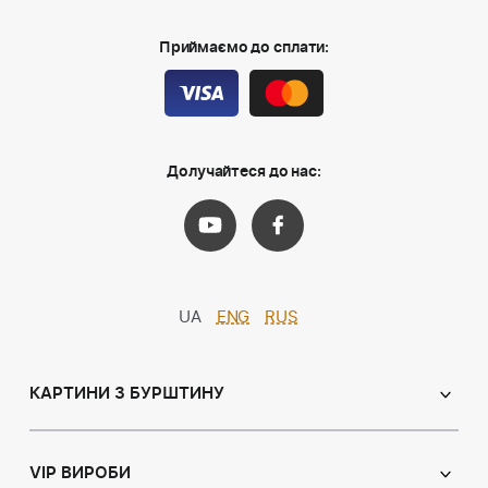
Приймаємо до сплати:
Долучайтеся до нас:
UA
ENG
RUS
КАРТИНИ З БУРШТИНУ
Православні ікони
Іменні ікони
VIP ВИРОБИ