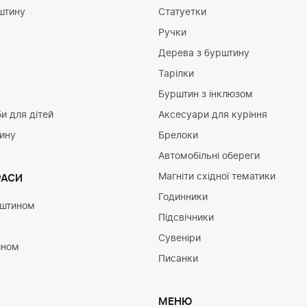
штину
Статуетки
Ручки
Дерева з бурштину
Тарілки
Бурштин з інклюзом
и для дітей
Аксесуари для куріння
тину
Брелоки
Автомобільні обереги
Магніти східної тематики
РАСИ
Годинники
рштином
Підсвічники
Сувеніри
ином
Писанки
МЕНЮ