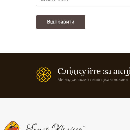
Слідкуйте за ак
Ми надсилаємо лише цікаві новини