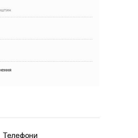
рштин
нення
Телефони