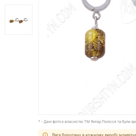
* - Дані фото є власністю ТМ Янтар Полісся та були зр
Вага бурштину в кожному виробі індивіду