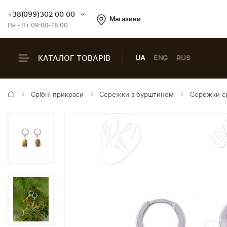
+38(099)302 00 00
Магазини
Пн - Пт 09:00-18:00
КАТАЛОГ ТОВАРІВ
UA
ENG
RUS
Срібні прикраси
Сережки з бурштином
Сережки ср