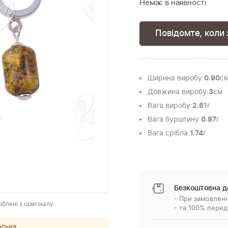
Немає в наявності
Повідомте, коли 
Ширина виробу
:
0.90
с
Довжина виробу
:
3
см
Вага виробу
:
2.61
г
Вага бурштину
:
0.87
г
Вага срібла
:
1.74
г
Безкоштовна д
- При замовленн
облені з оригіналу
- та 100% перед
альна