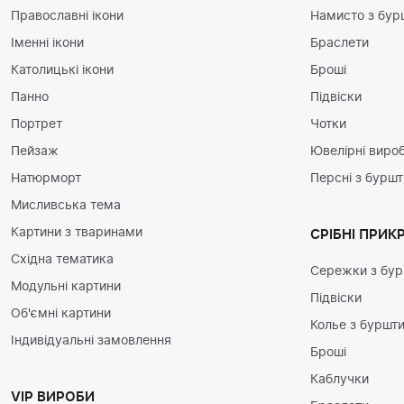
Православні ікони
Намисто з бур
Іменні ікони
Браслети
Католицькі ікони
Броші
Панно
Підвіски
Портрет
Чотки
Пейзаж
Ювелірні вироб
Натюрморт
Персні з бурш
Мисливська тема
Картини з тваринами
СРІБНІ ПРИК
Східна тематика
Сережки з бу
Модульні картини
Підвіски
Об'ємні картини
Колье з буршт
Індивідуальні замовлення
Броші
Каблучки
VIP ВИРОБИ