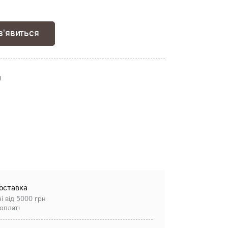
з'явиться
м
оставка
і від 5000 грн
оплаті