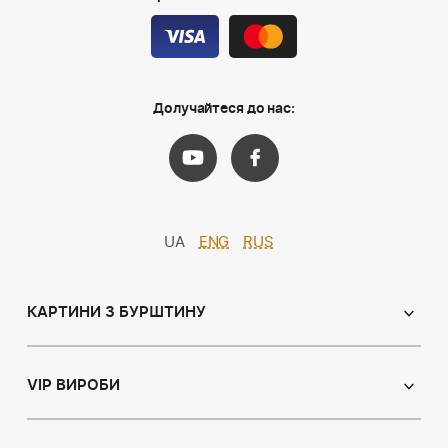
Долучайтеся до нас:
UA
ENG
RUS
КАРТИНИ З БУРШТИНУ
Православні ікони
Іменні ікони
VIP ВИРОБИ
Католицькі ікони
Сувеніри
Панно