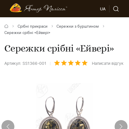
UA
Срібні прикраси
Сережки з бурштином
Сережки срібні «Ейвері»
Сережки срібні «Ейвері»
Артикул: SS1366-001
Написати відгук