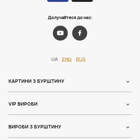
Долучайтеся до нас:
UA
ENG
RUS
КАРТИНИ З БУРШТИНУ
Православні ікони
Іменні ікони
VIP ВИРОБИ
Католицькі ікони
Сувеніри
Панно
Ікони з пластин
ВИРОБИ З БУРШТИНУ
Портрет
Лампи
Намисто з бурштину