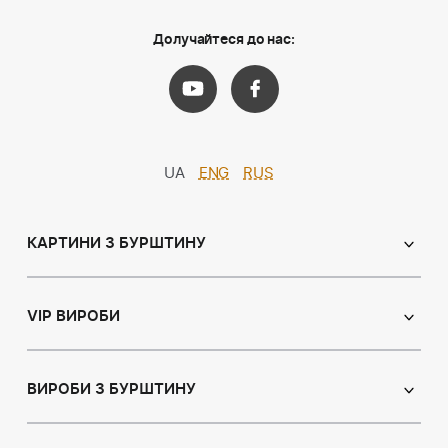
Долучайтеся до нас:
UA
ENG
RUS
КАРТИНИ З БУРШТИНУ
Православні ікони
Іменні ікони
VIP ВИРОБИ
Католицькі ікони
Сувеніри
Панно
Ікони з пластин
ВИРОБИ З БУРШТИНУ
Портрет
Лампи
Намисто з бурштину
Пейзаж