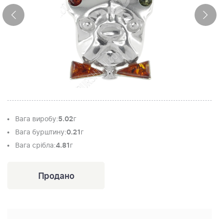
Вага виробу
:
5.02
г
Вага бурштину
:
0.21
г
Вага срібла
:
4.81
г