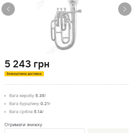
5 243
грн
Безкоштовна доставка
Вага виробу
:
5.35
г
Вага бурштину
:
0.21
г
Вага срібла
:
5.14
г
Отримати знижку