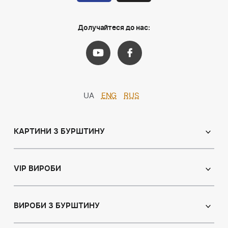
Долучайтеся до нас:
UA
ENG
RUS
КАРТИНИ З БУРШТИНУ
Православні ікони
Іменні ікони
VIP ВИРОБИ
Католицькі ікони
Сувеніри
Панно
Ікони з пластин
ВИРОБИ З БУРШТИНУ
Портрет
Лампи
Намисто з бурштину