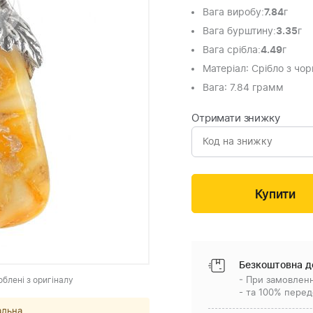
Вага виробу
:
7.84
г
Вага бурштину
:
3.35
г
Вага срібла
:
4.49
г
Матеріал
: Срібло з чо
Вага
: 7.84 грамм
Отримати знижку
Безкоштовна д
облені з оригіналу
- При замовленн
- та 100% перед
альна