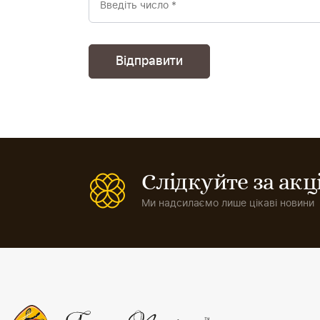
Слідкуйте за ак
Ми надсилаємо лише цікаві новини