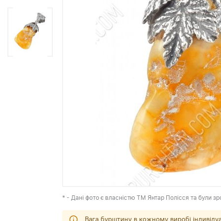
* - Дані фото є власністю ТМ Янтар Полісся та були зр
Вага бурштину в кожному виробі індивіду