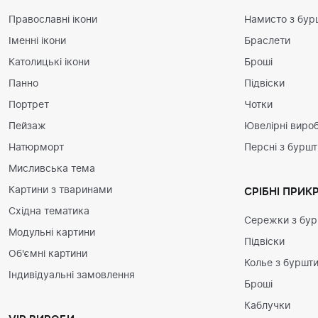
Православні ікони
Намисто з бур
Іменні ікони
Браслети
Католицькі ікони
Броші
Панно
Підвіски
Портрет
Чотки
Пейзаж
Ювелірні вироб
Натюрморт
Персні з бурш
Мисливська тема
Картини з тваринами
СРІБНІ ПРИК
Східна тематика
Сережки з бу
Модульні картини
Підвіски
Об'ємні картини
Колье з буршт
Індивідуальні замовлення
Броші
Каблучки