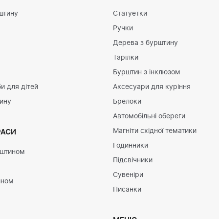
штину
Статуетки
Ручки
Дерева з бурштину
Тарілки
Бурштин з інклюзом
и для дітей
Аксесуари для куріння
тину
Брелоки
Автомобільні обереги
Магніти східної тематики
РАСИ
Годинники
рштином
Підсвічники
Сувеніри
ином
Писанки