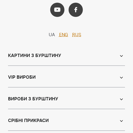
UA
ENG
RUS
КАРТИНИ З БУРШТИНУ
Православні ікони
Іменні ікони
VIP ВИРОБИ
Католицькі ікони
Сувеніри
Панно
Ікони з пластин
ВИРОБИ З БУРШТИНУ
Портрет
Лампи
Намисто з бурштину
Пейзаж
Браслети
СРІБНІ ПРИКРАСИ
Натюрморт
Броші
Мисливська тема
Сережки з бурштином