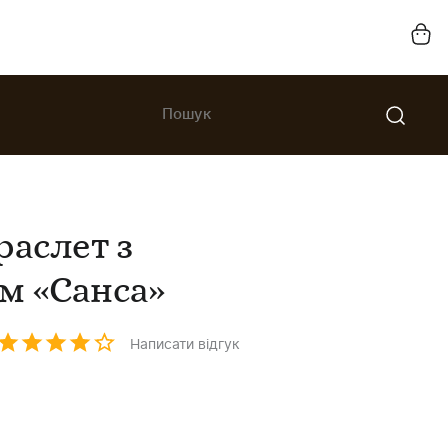
раслет з
м «Санса»
Написати відгук