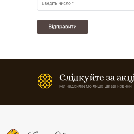
Слідкуйте за ак
Ми надсилаємо лише цікаві новини