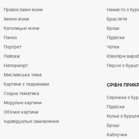
Православні ікони
Намисто з бур
Іменні ікони
Браслети
Католицькі ікони
Броші
Панно
Підвіски
Портрет
Чотки
Пейзаж
Ювелірні вироб
Натюрморт
Персні з бурш
Мисливська тема
Картини з тваринами
СРІБНІ ПРИК
Східна тематика
Сережки з бу
Модульні картини
Підвіски
Об'ємні картини
Колье з буршт
Індивідуальні замовлення
Броші
Каблучки