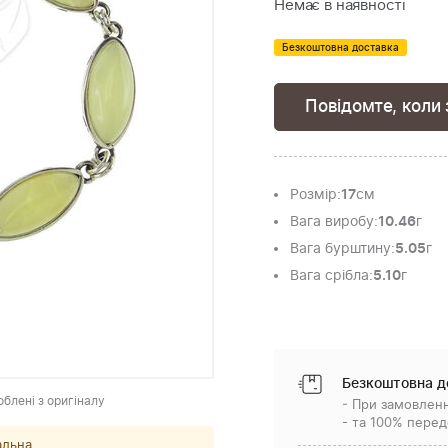
Немає в наявності
Безкоштовна доставка
Повідомте, коли 
Розмір
:
17
см
Вага виробу
:
10.46
г
Вага бурштину
:
5.05
г
Вага срібла
:
5.10
г
Безкоштовна д
облені з оригіналу
- При замовленн
- та 100% перед
альна