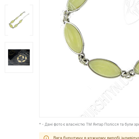
* - Дані фото є власністю ТМ Янтар Полісся та були зр
Вага бурштину в кожному виробі індивіду