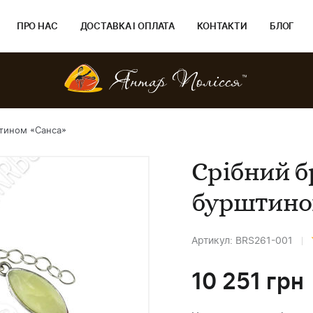
ПРО НАС
ДОСТАВКА І ОПЛАТА
КОНТАКТИ
БЛОГ
штином «Санса»
Срібний б
бурштино
Артикул: BRS261-001
10 251
грн