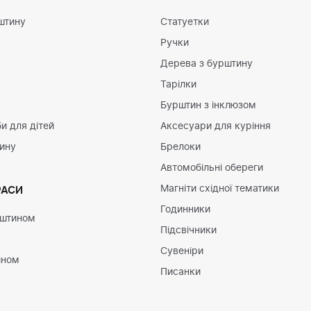
штину
Статуетки
Ручки
Дерева з бурштину
Тарілки
Бурштин з інклюзом
и для дітей
Аксесуари для куріння
тину
Брелоки
Автомобільні обереги
Магніти східної тематики
РАСИ
Годинники
рштином
Підсвічники
Сувеніри
ином
Писанки