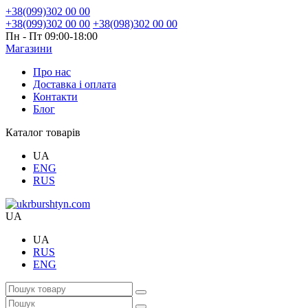
+38(099)302 00 00
+38(099)302 00 00
+38(098)302 00 00
Пн - Пт 09:00-18:00
Магазини
Про нас
Доставка і оплата
Контакти
Блог
Каталог товарів
UA
ENG
RUS
UA
UA
RUS
ENG