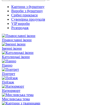
Картини з бурштину
Вироби з бурштину
Срібні прикраси
Сувенірна продукція
VIP вироби
Розпродаж
Православні ікони
Іменні ікони
Католицькі ікони
Панно
Портрет
Пейзаж
Натюрморт
Мисливська тема