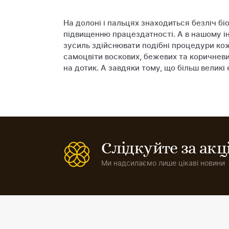
На долоні і пальцях знаходиться безліч бі
підвищенню працездатності. А в нашому і
зусиль здійснювати подібні процедури кож
самоцвіти воскових, бежевих та коричневих
на дотик. А завдяки тому, що більш велик
Слідкуйте за ак
Ми надсилаємо лише цікаві новини