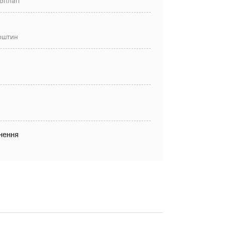
оплаті
рштин
нення