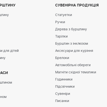
УРШТИНУ
СУВЕНІРНА ПРОДУКЦІЯ
штину
Статуетки
Ручки
Дерева з бурштину
Тарілки
Бурштин з інклюзом
и для дітей
Аксесуари для куріння
тину
Брелоки
Автомобільні обереги
Магніти східної тематики
РАСИ
Годинники
рштином
Підсвічники
Сувеніри
ином
Писанки