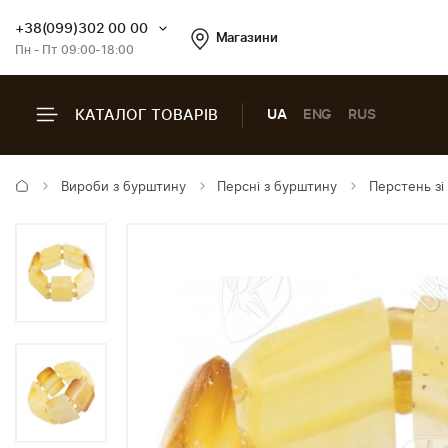
+38(099)302 00 00
Магазини
Пн - Пт 09:00-18:00
КАТАЛОГ ТОВАРІВ
UA
ENG
RUS
Вироби з бурштину
Персні з бурштину
Перстень з