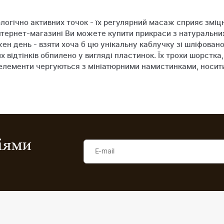
ологічно активних точок - їх регулярний масаж сприяє зміц
нтернет-магазині Ви можете купити прикраси з натуральни
ен день - взяти хоча б цю унікальну каблучку зі шліфовано
 відтінків обпилено у вигляді пластинок. Їх трохи шорстка
і елементи чергуються з мініатюрними намистинками, носити
ціями