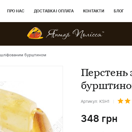
ПРО НАС
ДОСТАВКА І ОПЛАТА
КОНТАКТИ
БЛОГ
і шліфованим бурштином
Перстень 
бурштин
Артикул: KSH1
348
грн