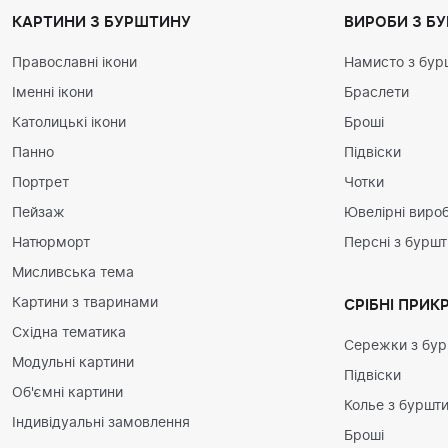
КАРТИНИ З БУРШТИНУ
ВИРОБИ З Б
Православні ікони
Намисто з бур
Іменні ікони
Браслети
Католицькі ікони
Броші
Панно
Підвіски
Портрет
Чотки
Пейзаж
Ювелірні вироб
Натюрморт
Персні з бурш
Мисливська тема
Картини з тваринами
СРІБНІ ПРИК
Східна тематика
Сережки з бу
Модульні картини
Підвіски
Об'ємні картини
Колье з буршт
Індивідуальні замовлення
Броші