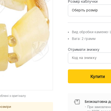
Розмір каблучки
Вид обробки каменю
:
Вага
: 2 грамм
Отримати знижку
облені з оригіналу
Безкоштовна д
розміри
- При замовленн