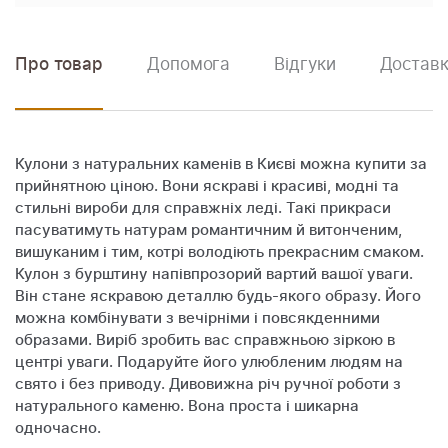
Про товар
Допомога
Відгуки
Доставк
Кулони з натуральних каменів в Києві можна купити за
прийнятною ціною. Вони яскраві і красиві, модні та
стильні вироби для справжніх леді. Такі прикраси
пасуватимуть натурам романтичним й витонченим,
вишуканим і тим, котрі володіють прекрасним смаком.
Кулон з бурштину напівпрозорий вартий вашої уваги.
Він стане яскравою деталлю будь-якого образу. Його
можна комбінувати з вечірніми і повсякденними
образами. Виріб зробить вас справжньою зіркою в
центрі уваги. Подаруйте його улюбленим людям на
свято і без приводу. Дивовижна річ ручної роботи з
натурального каменю. Вона проста і шикарна
одночасно.