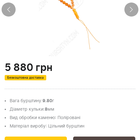
5 880
грн
Безкоштовна доставка
Вага бурштину
:
9.80
г
Діаметр кульки
:
8
мм
Вид обробки каменю
: Поліровані
Матеріал виробу
: Цільний бурштин