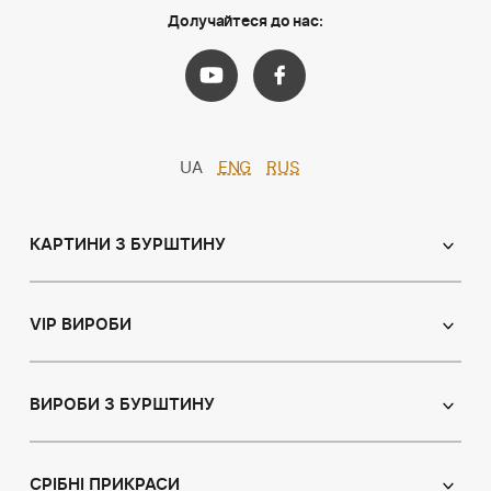
Долучайтеся до нас:
UA
ENG
RUS
КАРТИНИ З БУРШТИНУ
Православні ікони
Іменні ікони
VIP ВИРОБИ
Католицькі ікони
Сувеніри
Панно
Ікони з пластин
ВИРОБИ З БУРШТИНУ
Портрет
Лампи
Намисто з бурштину
Пейзаж
Браслети
СРІБНІ ПРИКРАСИ
Натюрморт