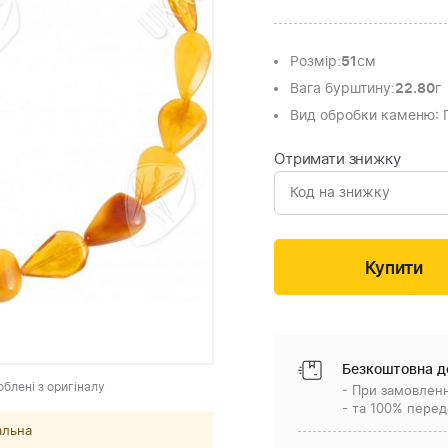
Розмір
:
51
см
Вага бурштину
:
22.80
г
Вид обробки каменю
:
Отримати знижку
Безкоштовна д
облені з оригіналу
- При замовленн
- та 100% перед
альна