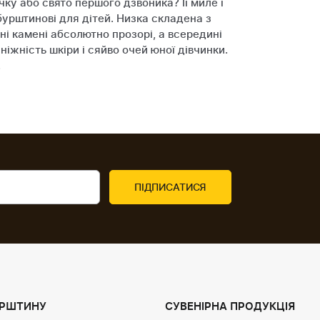
ку або свято першого дзвоника? Її миле і
бурштинові для дітей. Низка складена з
ні камені абсолютно прозорі, а всередині
іжність шкіри і сяйво очей юної дівчинки.
.
УРШТИНУ
СУВЕНІРНА ПРОДУКЦІЯ