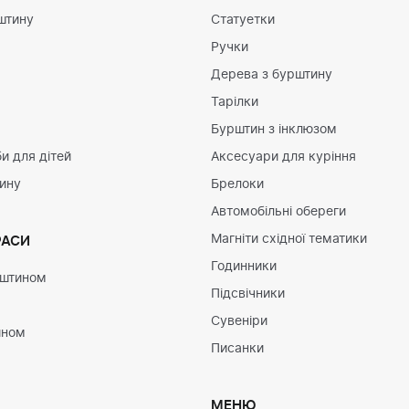
штину
Статуетки
Ручки
Дерева з бурштину
Тарілки
Бурштин з інклюзом
и для дітей
Аксесуари для куріння
тину
Брелоки
Автомобільні обереги
Магніти східної тематики
РАСИ
Годинники
рштином
Підсвічники
Сувеніри
ином
Писанки
МЕНЮ