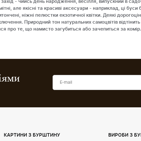
захід - чийсь день народження, весілля, випускний в садоч
тні, але якісні та красиві аксесуари - наприклад, ці буси 
ончені, ніжні пелюстки екзотичної квітки. Деякі дорогоцін
лючення. Природний тон натуральних самоцвітів відтінить н
ся про те, що намисто загубиться або зачепиться за комір
ціями
КАРТИНИ З БУРШТИНУ
ВИРОБИ З Б