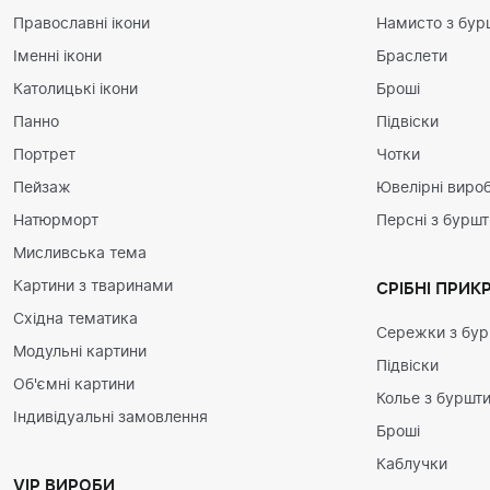
Православні ікони
Намисто з бур
Іменні ікони
Браслети
Католицькі ікони
Броші
Панно
Підвіски
Портрет
Чотки
Пейзаж
Ювелірні вироб
Натюрморт
Персні з бурш
Мисливська тема
Картини з тваринами
СРІБНІ ПРИК
Східна тематика
Сережки з бу
Модульні картини
Підвіски
Об'ємні картини
Колье з буршт
Індивідуальні замовлення
Броші
Каблучки
VIP ВИРОБИ