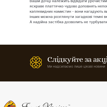
Вашій дочці належить відвідати урочистий 
яскраве платтячко чудово доповнять непомі
каплевидних намистин - вони нагадують вит
інших можна розглянути загадкові темні вк
А надійна застібка дозволить не турбувати
Слідкуйте за ак
Ми надсилаємо лише цікаві новини