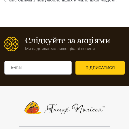
стане одним з найулюбленіших у маленької моделі!
Слідкуйте за акціями
Ми надсилаємо лише цікаві новини