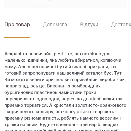
Про товар
Допомога
Відгуки
Доставк
Яскраві та незвичайні речі - те, що потрібно для
маленької дівчинки, яка любить вбиратися, копіюючи
маму. Але у неї повинні бути й власні прикраси, і їх
готовий запропонувати наш великий каталог бус. Тут
Ви можете знайти оригінальні і привабливі вироби - як,
наприклад, ось це. Виконані з ромбовидних
бурштинових пластинок намистини трохи
перекривають одна одну, через що до цілої низки так
приємно торкатися. А кристали золотисто-оранжевого
і коричневого кольору, що чергуються створюють
приємну різноманітність, роблять намисто веселим і
трішки наївним. Будьте впевнені - цей виріб швидко