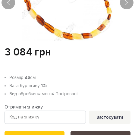
3 084
грн
Розмір
:
45
см
Вага бурштину
:
12
г
Вид обробки каменю
: Поліровані
Отримати знижку
Застосувати