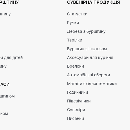
УРШТИНУ
СУВЕНІРНА ПРОДУКЦІЯ
штину
Статуетки
Ручки
Дерева з бурштину
Тарілки
Бурштин з інклюзом
и для дітей
Аксесуари для куріння
тину
Брелоки
Автомобільні обереги
Магніти східної тематики
РАСИ
Годинники
рштином
Підсвічники
Сувеніри
ином
Писанки