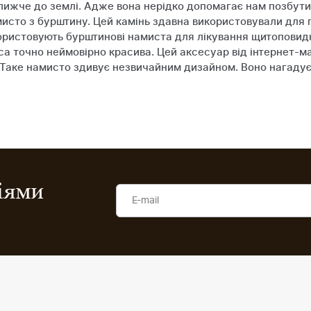
ближче до землі. Адже вона нерідко допомагає нам позбутис
исто з бурштину. Цей камінь здавна використовували для 
користовують бурштинові намиста для лікування щитоповидн
са точно неймовірно красива. Цей аксесуар від інтернет-м
 Таке намисто здивує незвичайним дизайном. Воно нагадує о
ціями