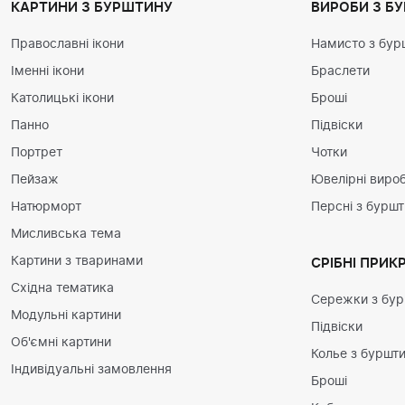
КАРТИНИ З БУРШТИНУ
ВИРОБИ З Б
Православні ікони
Намисто з бур
Іменні ікони
Браслети
Католицькі ікони
Броші
Панно
Підвіски
Портрет
Чотки
Пейзаж
Ювелірні вироб
Натюрморт
Персні з бурш
Мисливська тема
Картини з тваринами
СРІБНІ ПРИК
Східна тематика
Сережки з бу
Модульні картини
Підвіски
Об'ємні картини
Колье з буршт
Індивідуальні замовлення
Броші