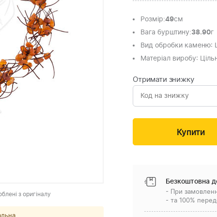
Розмір
:
49
см
Вага бурштину
:
38.90
г
Вид обробки каменю
:
Матеріал виробу
: Ціл
Отримати знижку
Безкоштовна д
- При замовленн
облені з оригіналу
- та 100% перед
альна