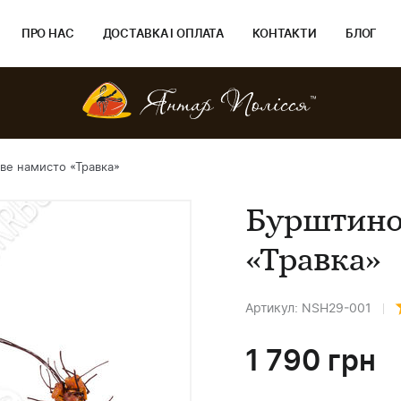
ПРО НАС
ДОСТАВКА І ОПЛАТА
КОНТАКТИ
БЛОГ
ве намисто «Травка»
Бурштино
«Травка»
Артикул: NSH29-001
1 790
грн