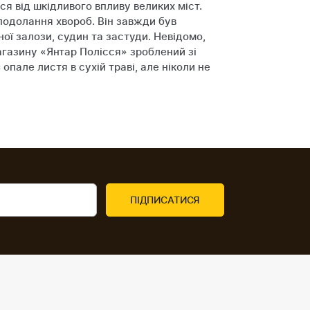
я від шкідливого впливу великих міст.
подолання хвороб. Він завжди був
ої залози, судин та застуди. Невідомо,
агазину «Янтар Полісся» зроблений зі
пале листя в сухій траві, але ніколи не