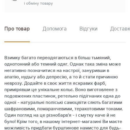
і обміну товару
Про товар
Допомога
Відгуки
Доставк
Взимку багато переодягаються в більш тьмяний,
однотонний або темний одяг. Однак така зміна може
негативно позначитися на настрої, зануривши в
апатію, нудьгу або депресію, а то й стати причиною
неврозу. Додайте в своє життя яскравих фарб,
примірявши це унікальне кольє. Воно виготовлене з
подовжених пластинок, ретельно підігнаних одна до
одної - натуральні поліські самоцвіти сяють багатими
шафрановими, помаранчевими, теракотовими тонами.
Один погляд на це різнобарв'я - і смутку наче й не
було! Крім того, в нашому інтернет-магазині Ви маєте
можливість придбати бурштинове намисто для будь-