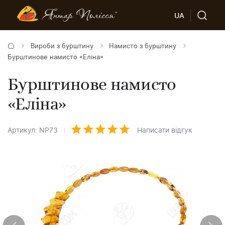
UA
Вироби з бурштину
Намисто з бурштину
Бурштинове намисто «Еліна»
Бурштинове намисто
«Еліна»
Артикул: NP73
Написати відгук