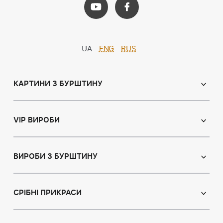
UA
ENG
RUS
КАРТИНИ З БУРШТИНУ
Православні ікони
Іменні ікони
VIP ВИРОБИ
Католицькі ікони
Сувеніри
Панно
Ікони з пластин
ВИРОБИ З БУРШТИНУ
Портрет
Лампи
Намисто з бурштину
Пейзаж
Браслети
СРІБНІ ПРИКРАСИ
Натюрморт
Броші
Мисливська тема
Сережки з бурштином
Підвіски