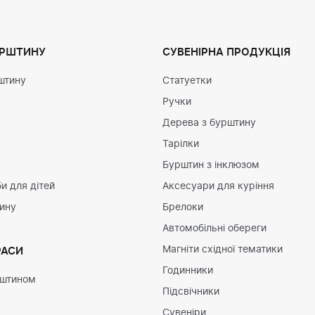
УРШТИНУ
СУВЕНІРНА ПРОДУКЦІЯ
штину
Статуетки
Ручки
Дерева з бурштину
Тарілки
Бурштин з інклюзом
и для дітей
Аксесуари для куріння
тину
Брелоки
Автомобільні обереги
Магніти східної тематики
РАСИ
Годинники
рштином
Підсвічники
Сувеніри