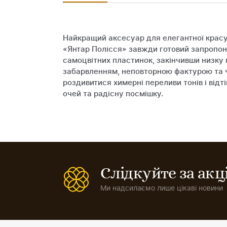
Найкращий аксесуар для елегантної красун
«Янтар Полісся» завжди готовий запропону
самоцвітних пластинок, закінчивши низку
забарвленням, неповторною фактурою та ч
роздивитися химерні переливи тонів і відт
очей та радісну посмішку.
Слідкуйте за ак
Ми надсилаємо лише цікаві новини