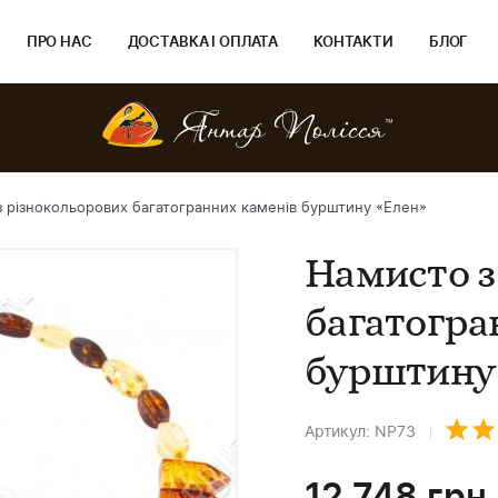
ПРО НАС
ДОСТАВКА І ОПЛАТА
КОНТАКТИ
БЛОГ
 різнокольорових багатогранних каменів бурштину «Елен»
Намисто з
багатогра
бурштину
Артикул: NP73