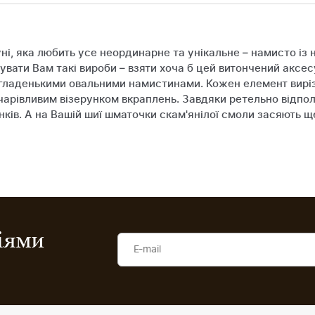
і, яка любить усе неординарне та унікальне – намисто із 
вати Вам такі вироби – взяти хоча б цей витончений аксес
 гладенькими овальними намистинами. Кожен елемент вирі
арівливим візерунком вкраплень. Завдяки ретельно відпол
інків. А на Вашій шиї шматочки скам'янілої смоли засяють
ціями