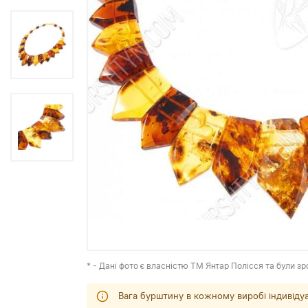
* - Дані фото є власністю ТМ Янтар Полісся та були зр
Вага бурштину в кожному виробі індивіду