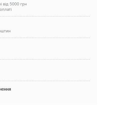
і від 5000 грн
оплаті
рштин
нення