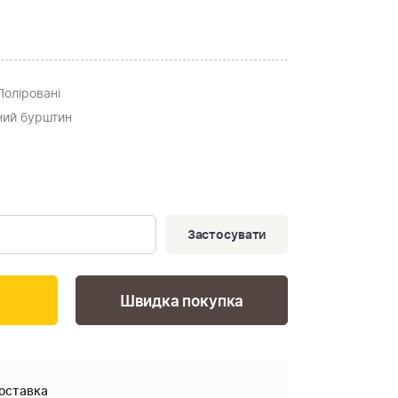
 Поліровані
ьний бурштин
Застосувати
Швидка покупка
оставка