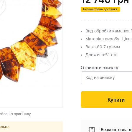
12 748
грн
Безкоштовна доставка
Вид обробки каменю
:
Матеріал виробу
: Ціл
Вага
: 60.7 грамм
Довжина:
51 см
Отримати знижку
облені з оригіналу
альна
Безкоштовна д