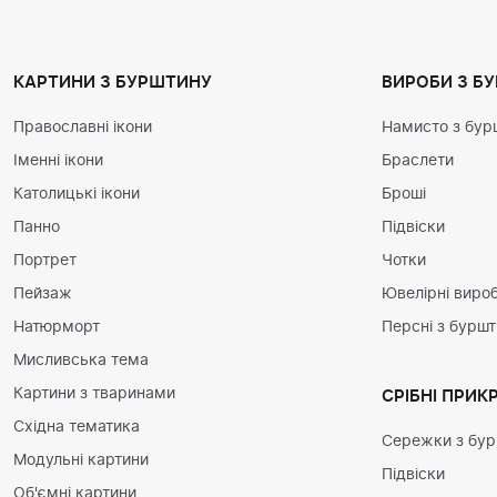
КАРТИНИ З БУРШТИНУ
ВИРОБИ З Б
Православні ікони
Намисто з бур
Іменні ікони
Браслети
Католицькі ікони
Броші
Панно
Підвіски
Портрет
Чотки
Пейзаж
Ювелірні вироб
Натюрморт
Персні з бурш
Мисливська тема
Картини з тваринами
СРІБНІ ПРИК
Східна тематика
Сережки з бу
Модульні картини
Підвіски
Об'ємні картини