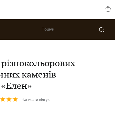
 різнокольорових
нних каменів
 «Елен»
Написати відгук