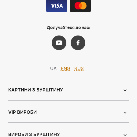
Долучайтеся до нас:
UA
ENG
RUS
КАРТИНИ З БУРШТИНУ
Православні ікони
Іменні ікони
VIP ВИРОБИ
Католицькі ікони
Сувеніри
Панно
Ікони з пластин
ВИРОБИ З БУРШТИНУ