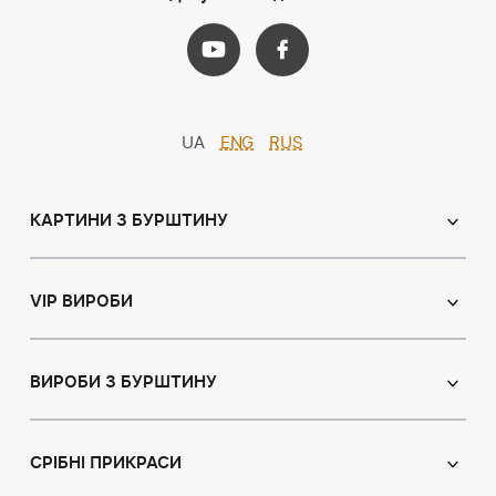
UA
ENG
RUS
КАРТИНИ З БУРШТИНУ
Православні ікони
Іменні ікони
VIP ВИРОБИ
Католицькі ікони
Сувеніри
Панно
Ікони з пластин
ВИРОБИ З БУРШТИНУ
Портрет
Лампи
Намисто з бурштину
Пейзаж
Браслети
СРІБНІ ПРИКРАСИ
Натюрморт
Броші