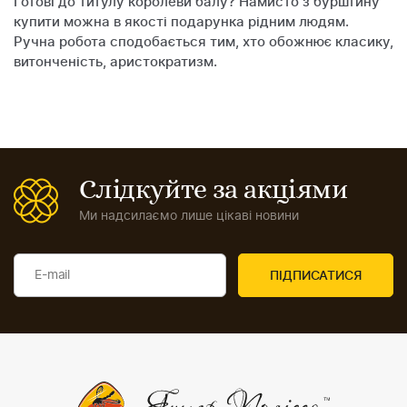
Готові до титулу королеви балу? Намисто з бурштину
купити можна в якості подарунка рідним людям.
Ручна робота сподобається тим, хто обожнює класику,
витонченість, аристократизм.
Слідкуйте за акціями
Ми надсилаємо лише цікаві новини