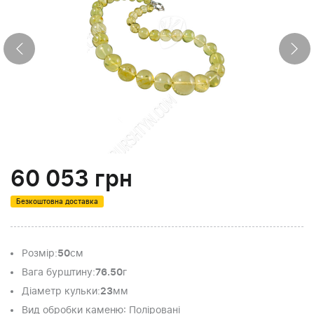
60 053
грн
Безкоштовна доставка
Розмір
:
50
см
Вага бурштину
:
76.50
г
Діаметр кульки
:
23
мм
Вид обробки каменю
: Поліровані