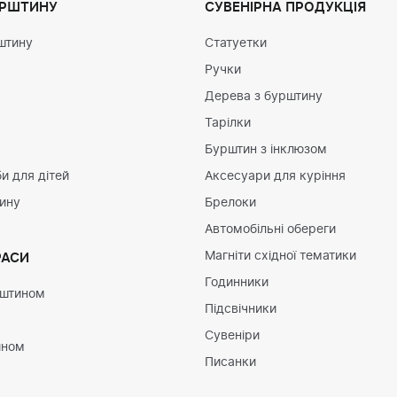
УРШТИНУ
СУВЕНІРНА ПРОДУКЦІЯ
штину
Статуетки
Ручки
Дерева з бурштину
Тарілки
Бурштин з інклюзом
и для дітей
Аксесуари для куріння
тину
Брелоки
Автомобільні обереги
Магніти східної тематики
РАСИ
Годинники
рштином
Підсвічники
Сувеніри
ином
Писанки