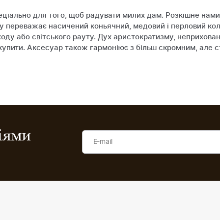
пеціально для того, щоб радувати милих дам. Розкішне нам
робу переважає насичений коньячний, медовий і перловий ко
оду або світського рауту. Дух аристократизму, неприхован
 купити. Аксесуар також гармоніює з більш скромним, але 
ціями