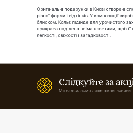
Оригінальні подарунки в Києві створені с
різної форми і відтінків. У композиції ви
блиском. Кольє підійде для урочистого зах
прикраса наділена всіма якостями, щоб її
легкості, свіжості і загадковості.
Слідкуйте за ак
Ми надсилаємо лише цікаві новини