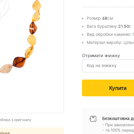
Розмір
:
48
см
Вага бурштину
:
21.50
г
Вид обробки каменю
:
Матеріал виробу
: Ціл
Отримати знижку
Безкоштовна д
облені з оригіналу
- При замовленн
- та 100% перед
альна