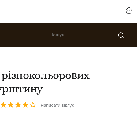
 різнокольорових
бурштину
Написати відгук