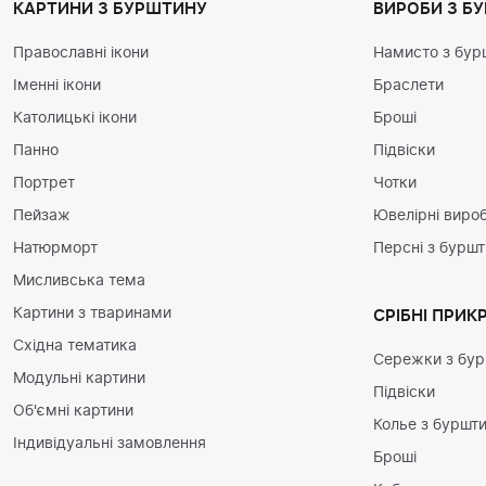
КАРТИНИ З БУРШТИНУ
ВИРОБИ З Б
Православні ікони
Намисто з бур
Іменні ікони
Браслети
Католицькі ікони
Броші
Панно
Підвіски
Портрет
Чотки
Пейзаж
Ювелірні вироб
Натюрморт
Персні з бурш
Мисливська тема
Картини з тваринами
СРІБНІ ПРИК
Східна тематика
Сережки з бу
Модульні картини
Підвіски
Об'ємні картини
Колье з буршт
Індивідуальні замовлення
Броші