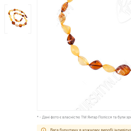
* - Дані фото є власністю ТМ Янтар Полісся та були зр
Вага бурштину в кожному виробі індивіду