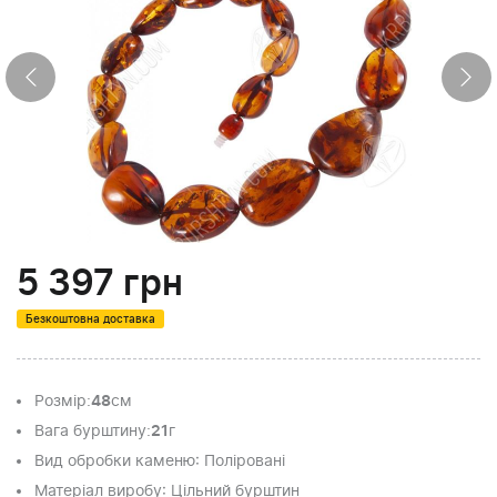
5 397
грн
Безкоштовна доставка
Розмір
:
48
см
Вага бурштину
:
21
г
Вид обробки каменю
: Поліровані
Матеріал виробу
: Цільний бурштин