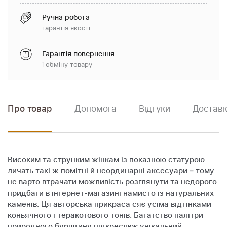
Ручна робота
гарантія якості
Гарантія повернення
і обміну товару
Про товар
Допомога
Відгуки
Доставк
Високим та струнким жінкам із показною статурою
личать такі ж помітні й неординарні аксесуари – тому
не варто втрачати можливість розглянути та недорого
придбати в інтернет-магазині намисто із натуральних
каменів. Ця авторська прикраса сяє усіма відтінками
коньячного і теракотового тонів. Багатство палітри
природного бурштину підкреслює унікальний