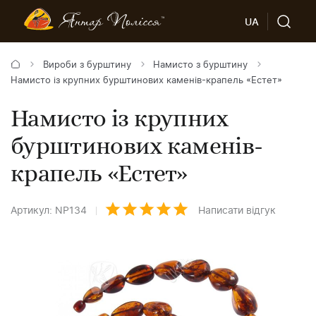
UA
Вироби з бурштину
Намисто з бурштину
Намисто із крупних бурштинових каменів-крапель «Естет»
Намисто із крупних
бурштинових каменів-
крапель «Естет»
Артикул: NP134
Написати відгук