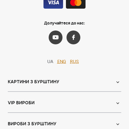
Долучайтеся до нас:
UA
ENG
RUS
КАРТИНИ З БУРШТИНУ
Православні ікони
Іменні ікони
VIP ВИРОБИ
Католицькі ікони
Сувеніри
Панно
Ікони з пластин
ВИРОБИ З БУРШТИНУ
Портрет