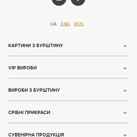
UA
ENG
RUS
КАРТИНИ З БУРШТИНУ
Православні ікони
Іменні ікони
VIP ВИРОБИ
Католицькі ікони
Сувеніри
Панно
Ікони з пластин
ВИРОБИ З БУРШТИНУ
Портрет
Лампи
Намисто з бурштину
Пейзаж
Браслети
СРІБНІ ПРИКРАСИ
Натюрморт
Броші
Мисливська тема
Сережки з бурштином
Підвіски
Картини з тваринами
Підвіски
СУВЕНІРНА ПРОДУКЦІЯ