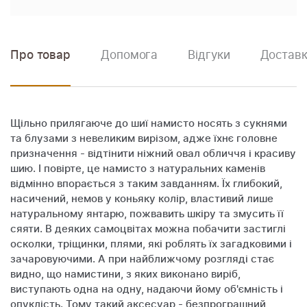
Про товар
Допомога
Відгуки
Доставк
Щільно прилягаюче до шиї намисто носять з сукнями
та блузами з невеликим вирізом, адже їхнє головне
призначення - відтінити ніжний овал обличчя і красиву
шию. І повірте, це намисто з натуральних каменів
відмінно впорається з таким завданням. Їх глибокий,
насичений, немов у коньяку колір, властивий лише
натуральному янтарю, пожвавить шкіру та змусить її
сяяти. В деяких самоцвітах можна побачити застиглі
осколки, тріщинки, плями, які роблять їх загадковими і
зачаровуючими. А при найближчому розгляді стає
видно, що намистини, з яких виконано виріб,
виступають одна на одну, надаючи йому об'ємність і
опуклість. Тому такий аксесуар - безпрограшний